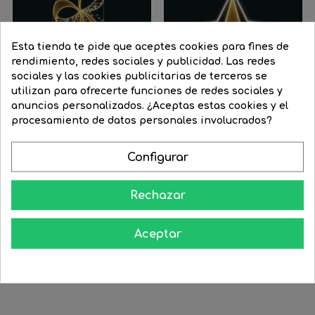
Esta tienda te pide que aceptes cookies para fines de
rendimiento, redes sociales y publicidad. Las redes
sociales y las cookies publicitarias de terceros se
utilizan para ofrecerte funciones de redes sociales y
anuncios personalizados. ¿Aceptas estas cookies y el
procesamiento de datos personales involucrados?
Configurar
Figura Navideña flashing...
Figura navideña estrella...
Precio
544,50 €
Precio
462,83 €
Precio
169,40 €
Precio
143,99 €
Rechazar
regular
regular




COMPRAR
COMPRAR
Aceptar