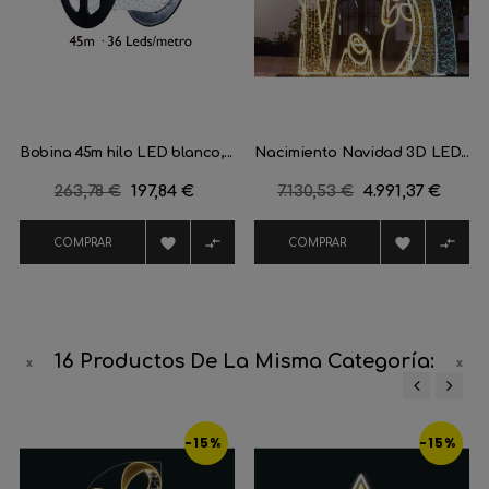
Bobina 45m hilo LED blanco,...
Nacimiento Navidad 3D LED...
Precio
263,78 €
Precio
197,84 €
Precio
7.130,53 €
Precio
4.991,37 €
regular
regular




COMPRAR
COMPRAR
16 Productos De La Misma Categoría:
‹
›
-15%
-15%