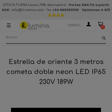
·
Portes GRATIS a partir
STOCK FUERA hasta 70% descuento!
60€
·
· Tel.
+34 965259105
·
Opiniones 4.9
/5
info@il-lumina.com
☰
Navegación
ESPAÑOL
0
de
palanca
search
Estrella de oriente 3 metros
cometa doble neon LED IP65
230V 189W