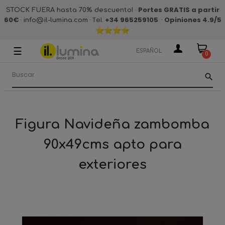
·
Portes GRATIS a partir
STOCK FUERA hasta 70% descuento!
60€
·
· Tel.
+34 965259105
·
Opiniones 4.9
/5
info@il-lumina.com
☰
Navegación
ESPAÑOL
0
de
palanca
search
Figura Navideña zambomba
90x49cms apto para
exteriores