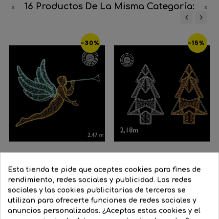
16 Productos De La Misma Categoría:
‹
›
-30%
-15%
Dorado
Gris
Esta tienda te pide que aceptes cookies para fines de
Figura navideña angel 3x2 m...
metalizado
rendimiento, redes sociales y publicidad. Las redes
Figura navideña para...
sociales y las cookies publicitarias de terceros se
Precio
1.439,90 €
Precio
1.007,93 €
utilizan para ofrecerte funciones de redes sociales y
Precio
920,45 €
Precio
782,38 €
regular
anuncios personalizados. ¿Aceptas estas cookies y el
regular


COMPRAR