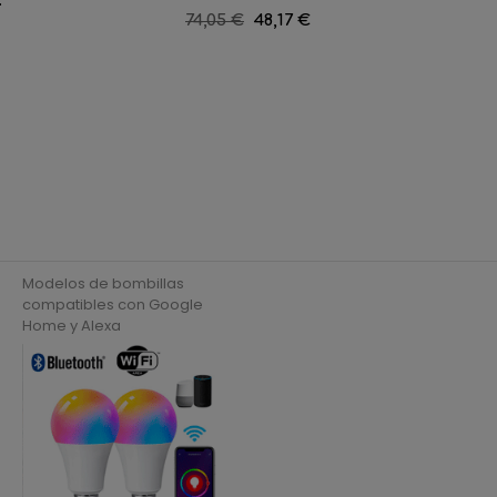
.
Foco cili
Precio
74,05 €
Precio
48,17 €
regular
Modelos de bombillas
compatibles con Google
Home y Alexa