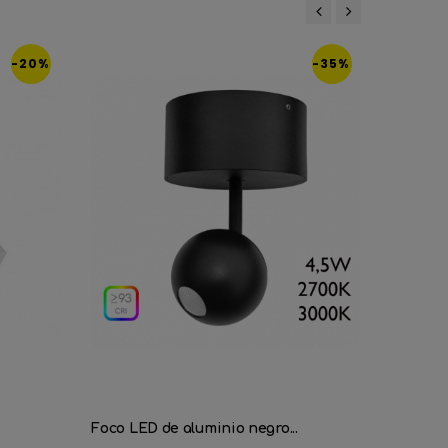
‹
›
-20%
-35%
Foco LED de aluminio negro...