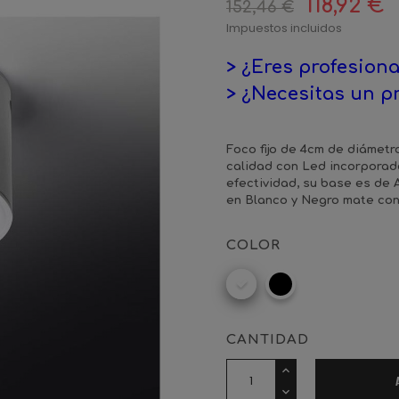
118,92 €
152,46 €
Impuestos incluidos
> ¿Eres profesiona
> ¿Necesitas un p
Foco fijo de 4cm de diámetr
calidad con Led incorporado
efectividad, su base es de
en Blanco y Negro mate con
COLOR
RAL
Negro
9016
mate
CANTIDAD