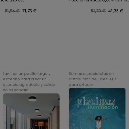
ndro liso de...
Foco orientable 5,5cm forma..
Precio
91,96 €
Precio
71,73 €
Precio
51,70 €
Precio
41,38 €
regular
regular
Iluminar un pasillo largo y
Somos especialistas en
estrecho para crear un
distribución de luces LEDs
espacio agradable y cálido
para exterior
no es sencillo.