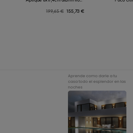
Aplique 8x17,4cm aluminio...
Foco cili
Precio
199,65 €
Precio
155,73 €
regular
Aprende como darle a tu
casa todo el esplendor en las
noches