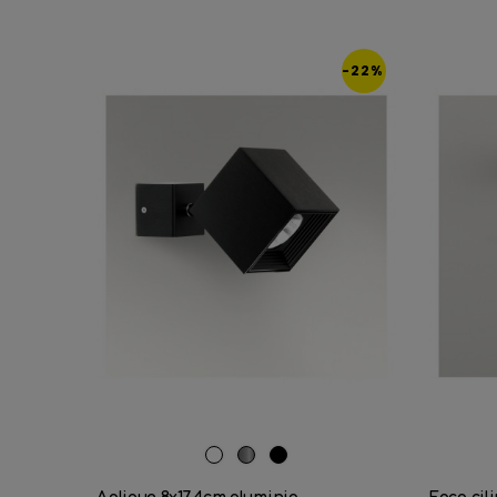
-22%
RAL
Aluminio
Negro
9016
satinado
mate