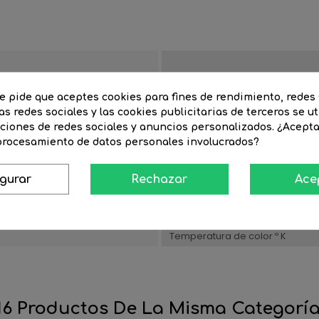
Estancia
te pide que aceptes cookies para fines de rendimiento, redes 
as redes sociales y las cookies publicitarias de terceros se ut
nciones de redes sociales y anuncios personalizados. ¿Acept
NTEGRADO
Color de luz
 procesamiento de datos personales involucrados?
Watios
igurar
Rechazar
Ace
o
Material
Ancho artículo(cm)
Temperatura de color º K
16 Productos De La Misma Categoría