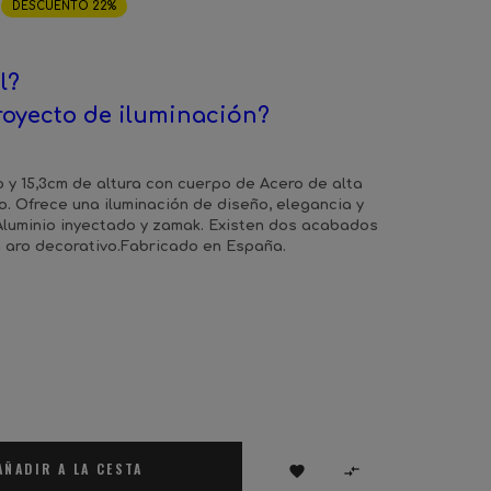
DESCUENTO 22%
l?
royecto de iluminación?
o y 15,3cm de altura con cuerpo de Acero de alta
. Ofrece una iluminación de diseño, elegancia y
 Aluminio inyectado y zamak. Existen dos acabados
 aro decorativo.Fabricado en España.
AÑADIR A LA CESTA

