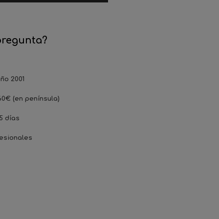
pregunta?
ño 2001
60€ (en península)
5 días
esionales