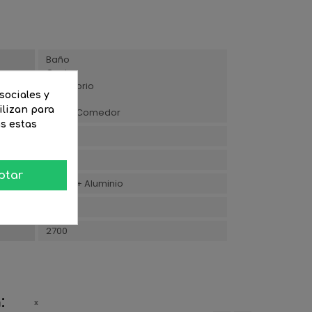
Baño
Cocina
Dormitorio
sociales y
Pasillo
ilizan para
Salón/Comedor
as estas
Cálida
5
ptar
Acero + Aluminio
4
2700
: