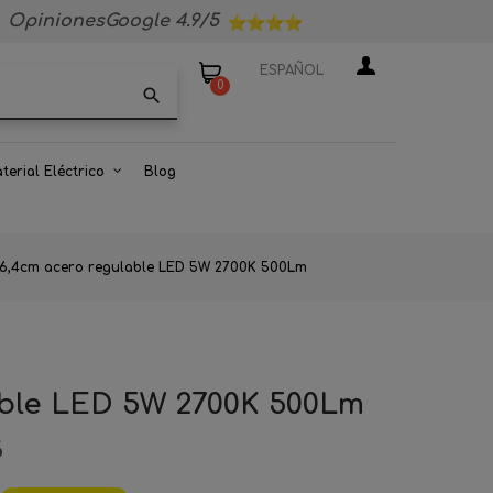
OpinionesGoogle 4.9/5
ESPAÑOL
0
search
terial Eléctrico
Blog
o 4x6,4cm acero regulable LED 5W 2700K 500Lm
lable LED 5W 2700K 500Lm
6