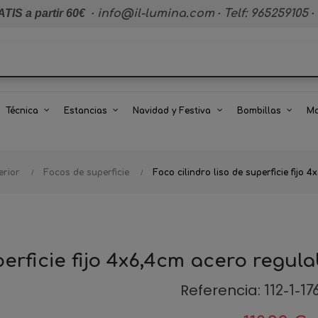
TIS a partir 60€
·
info@il-lumina.com
·
Telf: 965259105
·
Técnica
Estancias
Navidad y Festiva
Bombillas
Ma
erior
Focos de superficie
Foco cilindro liso de superficie fij
uperficie fijo 4x6,4cm acero regu
Referencia:
112-1-17