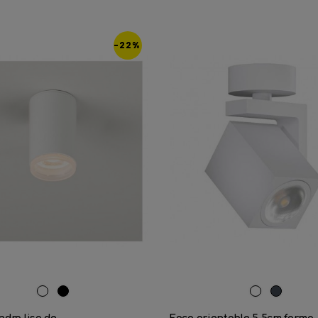
-22%
RAL
Negro
Blanco
Negro
9016
mate