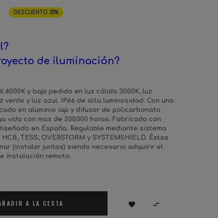
€
DESCUENTO 30%
l?
royecto de iluminación?
, 4000K y bajo pedido en luz cálida 3000K, luz
uz verde y luz azul. IP66 de alta luminosidad. Con una
cado en aluminio iap y difusor de policarbonato
ga vida con mas de 200.000 horas. Fabricado con
 diseñado en España. Regulable mediante sistema
ía HCB, TESS, OVERSTORM y SYSTEMSHIELD. Éstas
ar (instalar juntas) siendo necesario adquirir el
e instalación remoto.
AÑADIR A LA CESTA

