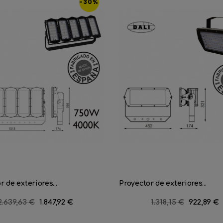
-30%
r de exteriores...
Proyector de exteriores...
Precio
2.639,63 €
Precio
1.847,92 €
Precio
1.318,15 €
Precio
922,89 €
regular
regular