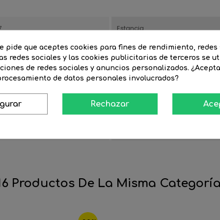
7
Estancia
te pide que aceptes cookies para fines de rendimiento, redes 
NTEGRADO
Color de luz
as redes sociales y las cookies publicitarias de terceros se ut
Voltaje
nciones de redes sociales y anuncios personalizados. ¿Acept
 procesamiento de datos personales involucrados?
Material
Ancho artículo(cm)
igurar
Rechazar
Ace
Duración (horas de vida)
Temperatura de color º K
16 Productos De La Misma Categoría