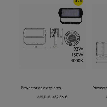
-30%
Proyector de exteriores...
Proyecto
Precio
689,11 €
Precio
482,56 €
regular