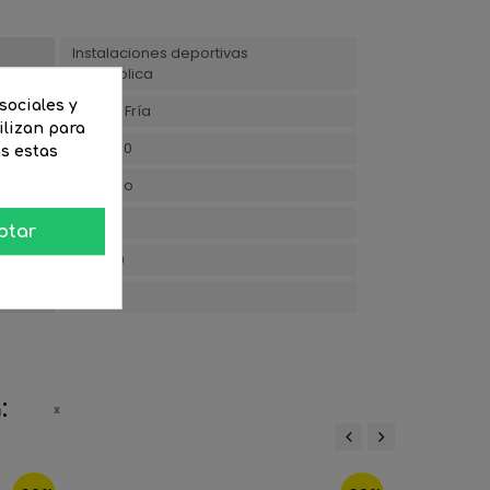
Instalaciones deportivas
Vía pública
sociales y
Blanca Fría
ilizan para
220/240
as estas
Aluminio
14.6
ptar
200000
4000
:
‹
›