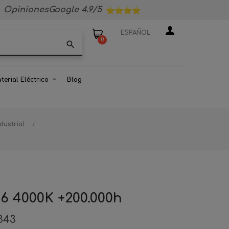
OpinionesGoogle 4.9/5
ESPAÑOL
0
search
terial Eléctrico
Blog
dustrial
66 4000K +200.000h
343