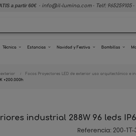
TIS a partir 60€
·
info@il-lumina.com
·
Telf: 965259105
·
Técnica
Estancias
Navidad y Festiva
Bombillas
Ma
 exterior
Focos Proyectores LED de exterior uso arquitectónico e in
0K +200.000h
riores industrial 288W 96 leds IP
Referencia:
200-1T-