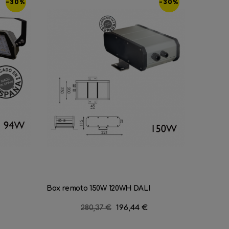
-30%
-30%
Box remoto 150W 120WH DALI
Proyecto
Precio
280,37 €
Precio
196,44 €
regular