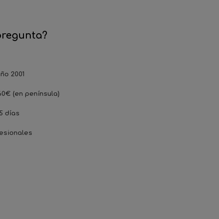
pregunta?
ño 2001
60€ (en península)
5 días
esionales