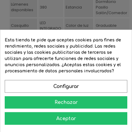
Dormitorio
Lúmenes
380
Estancia
Pasillo
disponibles
Salón/Comedor
LED
Casquillo
Color de luz
Graduable
INTEGRADO
Voltaje
220/240
Watios
4
Esta tienda te pide que aceptes cookies para fines de
rendimiento, redes sociales y publicidad. Las redes
Estilo
Diseño
Acabado
Negro
sociales y las cookies publicitarias de terceros se
Profundidad
utilizan para ofrecerte funciones de redes sociales y
Material
Aluminio
5,7
artículo(cm)
anuncios personalizados. ¿Aceptas estas cookies y el
procesamiento de datos personales involucrados?
Ancho
Altura
5,7
5,2
artículo(cm)
artículo(cm)
Configurar
Duración
Grado de
(horas de
30000
IP20
protección
vida)
Rechazar
Grados de
Garantía
45
3
Apertura º
(años)
Aceptar
Ø Agujero
Temperatura