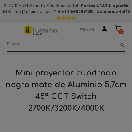
·
Portes GRATIS a partir
STOCK FUERA hasta 70% descuento!
60€
·
· Tel.
+34 965259105
·
Opiniones 4.9
/5
info@il-lumina.com
☰
Navegación
ESPAÑOL
0
de
palanca
search
Mini proyector cuadrado
negro mate de Aluminio 5,7cm
45º CCT Switch
2700K/3200K/4000K