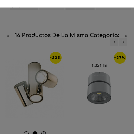
de corte
5
2700/3200/4000
de color º K
(cm)
16 Productos De La Misma Categoría:
‹
›
-22%
-27%