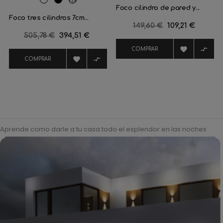
RAL
Negro
Cromo
Foco cilindro de pared y...
9016
mate
Foco tres cilindros 7cm...
Precio
149,60 €
Precio
109,21 €
Precio
505,78 €
Precio
394,51 €
regular
regular


COMPRAR


COMPRAR
Aprende como darle a tu casa todo el esplendor en las noches