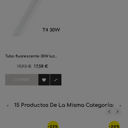
Tubo fluorescente 30W luz...
Precio
19,93 €
Precio
17,58 €
regular


COMPRAR
15 Productos De La Misma Categoría:
‹
›
-23%
-20%