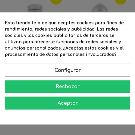
Esta tienda te pide que aceptes cookies para fines de
rendimiento, redes sociales y publicidad. Las redes
sociales y las cookies publicitarias de terceros se
utilizan para ofrecerte funciones de redes sociales y
anuncios personalizados. ¿Aceptas estas cookies y el
procesamiento de datos personales involucrados?
Configurar
Bombilla G9 LED 3,5W
G4 LED 1,3W 12V 360º 5000K
Rechazar
350Lm...
Precio
7,41 €
Precio
5,95 €
Precio
15,28 €
Precio
11,81 €
regular
Aceptar
regular


COMPRAR


COMPRAR