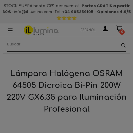
·
Portes GRATIS a partir
STOCK FUERA hasta 70% descuento!
60€
·
· Tel.
+34 965259105
·
Opiniones 4.9
/5
info@il-lumina.com
☰
Navegación
ESPAÑOL
0
de
palanca
search
Lámpara Halógena OSRAM
64505 Dicroica Bi-Pin 200W
220V GX6.35 para Iluminación
Profesional