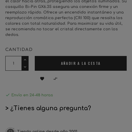
el calor hacia atrás, protegiendo los objetos iluminados. Su
casquillo Bi-Pin GX6.35 asegura una conexión firme y un
reemplazo rápido. Ofrece un encendido instantáneo y una
reproducción cromática perfecta (CRI 100) que resalta los
colores con total naturalidad. Para maximizar su vida útil,
se recomienda no tocar el cristal directamente con los
dedos.
CANTIDAD
AÑADIR A LA CESTA



Envío en 24-48 horas
> ¿Tienes alguna pregunta?
Tienda online desde año 2001