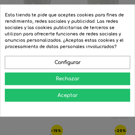
Esta tienda te pide que aceptes cookies para fines de
rendimiento, redes sociales y publicidad. Las redes
sociales y las cookies publicitarias de terceros se
utilizan para ofrecerte funciones de redes sociales y
anuncios personalizados. ¿Aceptas estas cookies y el
procesamiento de datos personales involucrados?
Bombilla esférica softone...
Bombilla Mini Softone E27...
Configurar
Precio
2,00 €
Precio
1,30 €
Precio
2,00 €
Precio
0,98 €
regular
regular
Rechazar




COMPRAR
COMPRAR
Aceptar
8 Productos De La Misma Categoría:
‹
›
-15%
-20%