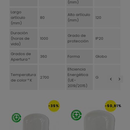
(mm)
Largo
Alto artículo
artículo
80
120
(mm)
(mm)
Duración
Grado de
(horas de
1000
IP20
protección
vida)
Grados de
360
Forma
Globo
Apertura º
Eficiencia
Temperatura
Energética
2700
G
de color º K
(UE-
2019/2015)
‹
›
-35%
-50,91%