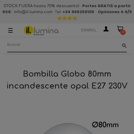
·
Portes GRATIS a partir
STOCK FUERA hasta 70% descuento!
60€
·
· Tel.
+34 965259105
·
Opiniones 4.9
/5
info@il-lumina.com
☰
Navegación
ESPAÑOL
0
de
palanca
search
Bombilla Globo 80mm
incandescente opal E27 230V