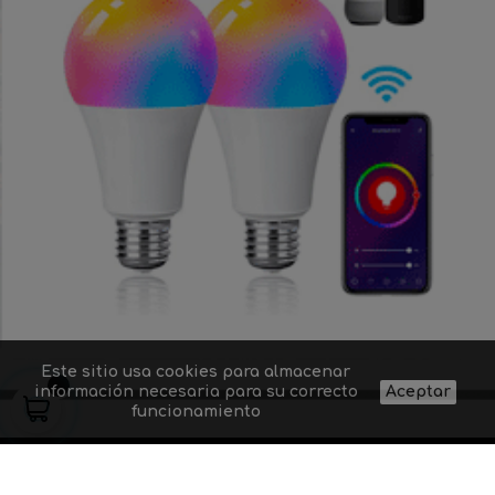
Este sitio usa cookies para almacenar
información necesaria para su correcto
Aceptar
funcionamiento
Quiénes somos
Proyectos de
Contacto