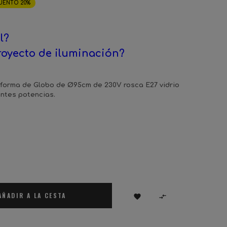
UENTO 20%
l?
royecto de iluminación?
forma de Globo de Ø95cm de 230V rosca E27 vidrio
entes potencias.
AÑADIR A LA CESTA

