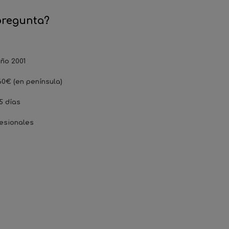
pregunta?
ño 2001
60€ (en península)
5 días
esionales