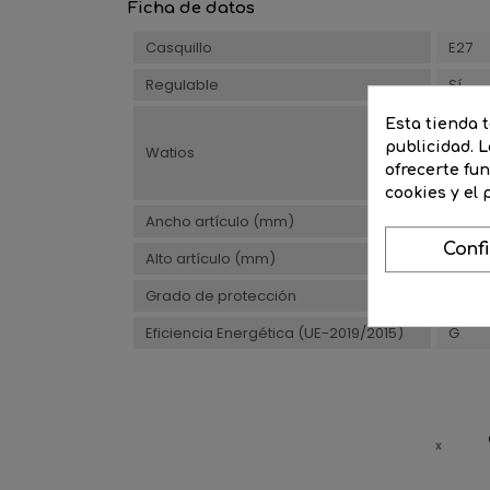
Ficha de datos
Casquillo
E27
Regulable
Sí
25
Esta tienda 
40
publicidad. L
Watios
60
ofrecerte fu
100
cookies y el
Ancho artículo (mm)
95
Conf
Alto artículo (mm)
139
Grado de protección
IP20
Eficiencia Energética (UE-2019/2015)
G