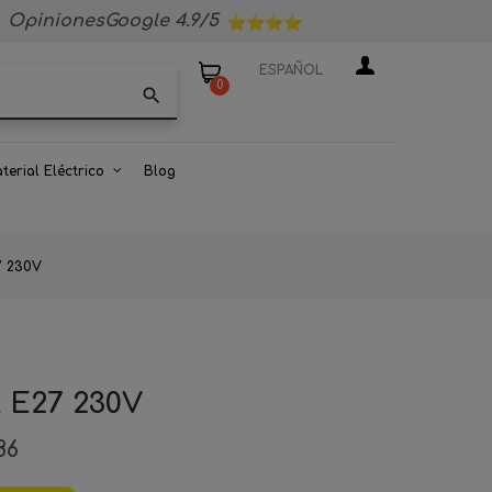
OpinionesGoogle 4.9/5
ESPAÑOL
0
search
terial Eléctrico
Blog
7 230V
 E27 230V
86