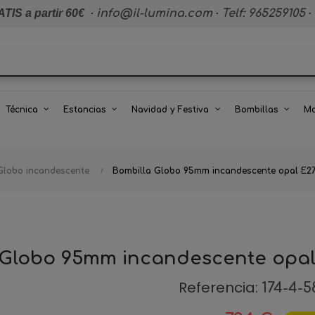
TIS a partir 60€
·
info@il-lumina.com
·
Telf: 965259105
·
Técnica
Estancias
Navidad y Festiva
Bombillas
Ma
Globo incandescente
Bombilla Globo 95mm incandescente opal E2
 Globo 95mm incandescente opal
Referencia:
174-4-5