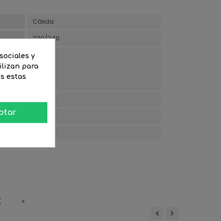
Cálida
220/240
sociales y
ilizan para
Opal
as estas
95
ptar
1000
2700
: