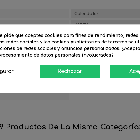
Color de luz
Voltaje
te pide que aceptes cookies para fines de rendimiento, redes 
as redes sociales y las cookies publicitarias de terceros se ut
Acabado
nciones de redes sociales y anuncios personalizados. ¿Acept
 procesamiento de datos personales involucrados?
Largo artículo (mm)
igurar
Rechazar
Ace
Duración (horas de vida)
Temperatura de color º K
9 Productos De La Misma Categoría