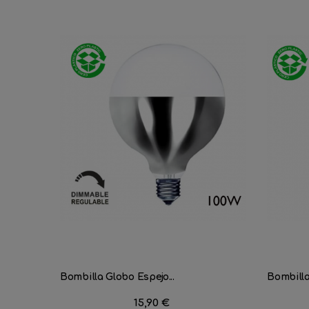
Bombilla Globo Espejo...
Bombilla
Precio
15,90 €