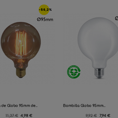
-56,2%
 de Globo 95mm de...
Bombilla Globo 95mm...
Precio
11,37 €
Precio
4,98 €
Precio
9,92 €
Precio
7,94 €