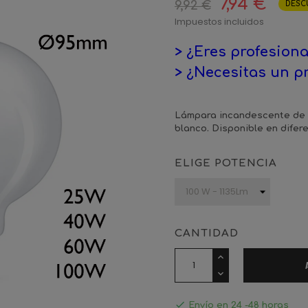
7,94 €
9,92 €
DESC
Impuestos incluidos
> ¿Eres profesiona
> ¿Necesitas un p
Lámpara incandescente de 
blanco. Disponible en difer
ELIGE POTENCIA
CANTIDAD

Envío en 24 -48 horas