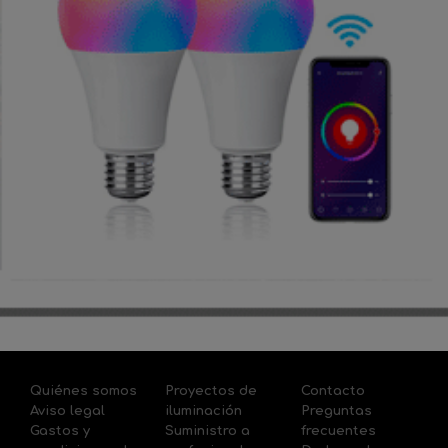
Quiénes somos
Proyectos de
Contacto
Aviso legal
iluminación
Preguntas
Gastos y
Suministro a
frecuentes