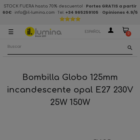
·
Portes GRATIS a partir
STOCK FUERA hasta 70% descuento!
60€
·
· Tel.
+34 965259105
·
Opiniones 4.9
/5
info@il-lumina.com
☰
Navegación
ESPAÑOL
0
de
palanca
search
Bombilla Globo 125mm
incandescente opal E27 230V
25W 150W