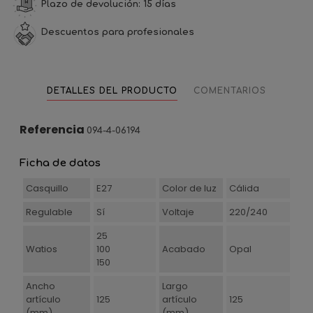
Plazo de devolución: 15 días
Descuentos para profesionales
DETALLES DEL PRODUCTO
COMENTARIOS
Referencia
094-4-06194
Ficha de datos
Casquillo
E27
Color de luz
Cálida
Regulable
Sí
Voltaje
220/240
25
Watios
100
Acabado
Opal
150
Ancho
Largo
artículo
125
artículo
125
(mm)
(mm)