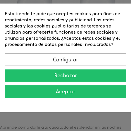
Esta tienda te pide que aceptes cookies para fines de
rendimiento, redes sociales y publicidad. Las redes
sociales y las cookies publicitarias de terceros se
utilizan para ofrecerte funciones de redes sociales y
anuncios personalizados. ¿Aceptas estas cookies y el
procesamiento de datos personales involucrados?
Configurar
Bombilla Globo 80mm...
Bombilla Globo 95mm...
Precio
9,92 €
Precio
8,93 €
Precio
9,92 €
Precio
7,94 €
Rechazar
regular
regular




COMPRAR
COMPRAR
Aceptar
Aprende como darle a tu casa todo el esplendor en las noches