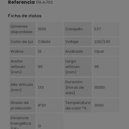
Referencia
174-4-703
Ficha de datos
Lúmenes
1000
Casquillo
E27
disponibles
Color de luz
Cálida
Voltaje
220/240
Watios
12
Acabado
Opal
Ancho
Largo
artículo
95
artículo
95
(mm)
(mm)
Duración
Alto artículo
133
(horas de
15000
(mm)
vida)
Grado de
Temperatura
IP20
3000
protección
de color º K
Eficiencia
Energética
G
(UE-