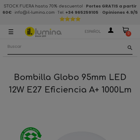
·
Portes GRATIS a partir
STOCK FUERA hasta 70% descuento!
60€
·
· Tel.
+34 965259105
·
Opiniones 4.9
/5
info@il-lumina.com
☰
Navegación
ESPAÑOL
0
de
palanca
search
Bombilla Globo 95mm LED
12W E27 Eficiencia A+ 1000Lm