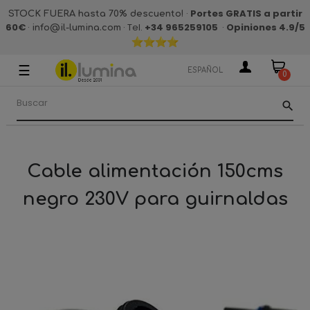
·
Portes GRATIS a partir
STOCK FUERA hasta 70% descuento!
60€
·
· Tel.
+34 965259105
·
Opiniones 4.9
/5
info@il-lumina.com
☰
Navegación
ESPAÑOL
0
de
palanca
search
Cable alimentación 150cms
negro 230V para guirnaldas