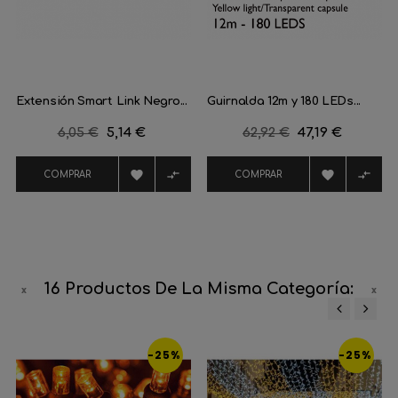
Extensión Smart Link Negro...
Guirnalda 12m y 180 LEDs...
Precio
6,05 €
Precio
5,14 €
Precio
62,92 €
Precio
47,19 €
regular
regular




COMPRAR
COMPRAR
16 Productos De La Misma Categoría:
‹
›
-25%
-25%