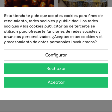
Esta tienda te pide que aceptes cookies para fines de
rendimiento, redes sociales y publicidad. Las redes
sociales y las cookies publicitarias de terceros se
utilizan para ofrecerte funciones de redes sociales y
anuncios personalizados. ¿Aceptas estas cookies y el
procesamiento de datos personales involucrados?
Configurar
Guirnalda 12m y 180 LEDs...
Guirnalda 10m fria y calida...
Precio
64,13 €
Precio
48,10 €
Precio
77,44 €
Precio
58,08 €
Rechazar
regular
regular




COMPRAR
COMPRAR
Aceptar