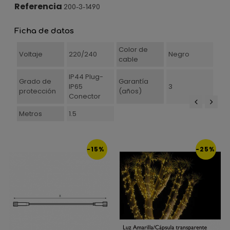
Referencia
200-3-1490
Ficha de datos
Color de
Voltaje
220/240
Negro
cable
IP44 Plug-
Grado de
Garantía
IP65
3
protección
(años)
Conector
Metros
1.5
‹
›
-15%
-25%