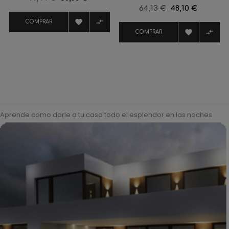
Precio
64,13 €
Precio
48,10 €
regular
regular


COMPRAR


COMPRAR
Aprende como darle a tu casa todo el esplendor en las noches