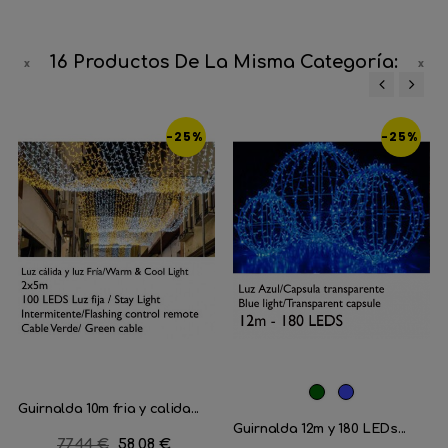
16 Productos De La Misma Categoría:
‹
›
-25%
-25%
Verde
Azul
Guirnalda 10m fria y calida...
Oscuro
Guirnalda 12m y 180 LEDs...
Precio
77,44 €
Precio
58,08 €