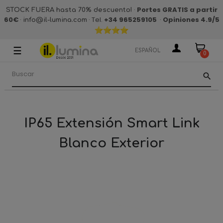
·
Portes GRATIS a partir
STOCK FUERA hasta 70% descuento!
60€
·
· Tel.
+34 965259105
·
Opiniones 4.9
/5
info@il-lumina.com
☰
Navegación
ESPAÑOL
0
de
palanca
search
IP65 Extensión Smart Link
Blanco Exterior