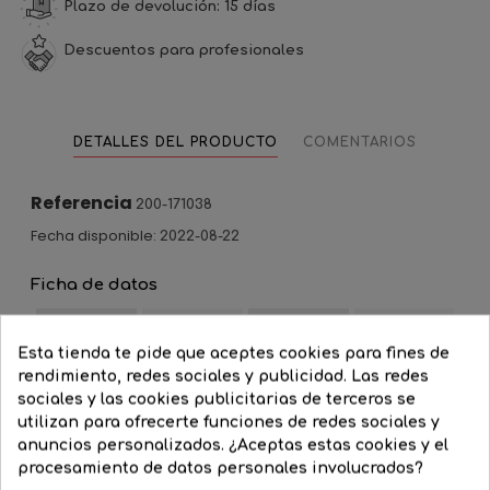
Plazo de devolución: 15 días
Descuentos para profesionales
DETALLES DEL PRODUCTO
COMENTARIOS
Referencia
200-171038
Fecha disponible:
2022-08-22
Ficha de datos
Color de
Grado de
Blanco
IP65
cable
protección
Esta tienda te pide que aceptes cookies para fines de
rendimiento, redes sociales y publicidad. Las redes
0,5
sociales y las cookies publicitarias de terceros se
1
Metros
3
utilizan para ofrecerte funciones de redes sociales y
5
‹
›
anuncios personalizados. ¿Aceptas estas cookies y el
procesamiento de datos personales involucrados?