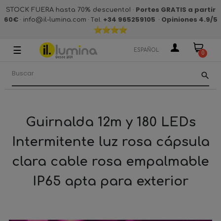
·
Portes GRATIS a partir
STOCK FUERA hasta 70% descuento!
60€
·
· Tel.
+34 965259105
·
Opiniones 4.9
/5
info@il-lumina.com
☰
Navegación
ESPAÑOL
0
de
palanca
search
Guirnalda 12m y 180 LEDs
Intermitente luz rosa cápsula
clara cable rosa empalmable
IP65 apta para exterior