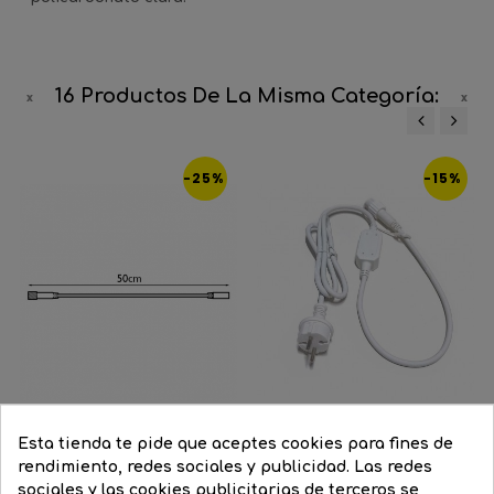
16 Productos De La Misma Categoría:
‹
›
-25%
-15%
Esta tienda te pide que aceptes cookies para fines de
Blanco
Negro
rendimiento, redes sociales y publicidad. Las redes
Cable alimentación 150cms...
sociales y las cookies publicitarias de terceros se