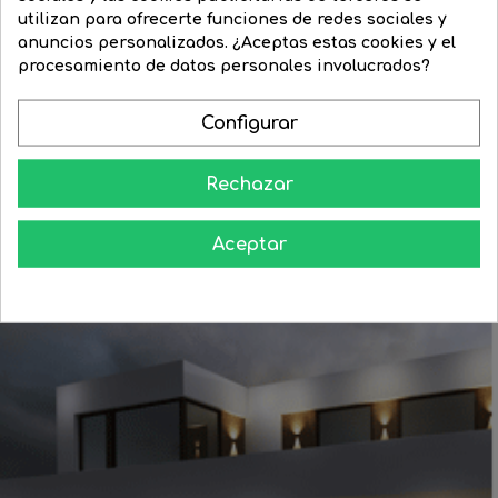
Adaptador SMART-
utilizan para ofrecerte funciones de redes sociales y
Precio
12,71 €
Precio
10,80 €
FLEXILIGHT...
anuncios personalizados. ¿Aceptas estas cookies y el
regular
procesamiento de datos personales involucrados?
Precio
9,08 €
Precio
6,81 €


COMPRAR
regular


Configurar
COMPRAR
Rechazar
Aceptar
Aprende como darle a tu casa todo el esplendor en las noches