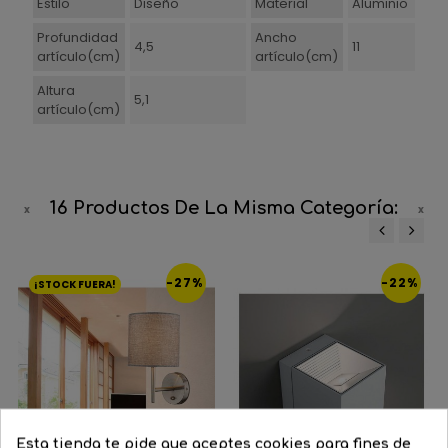
Estilo
Diseño
Material
Aluminio
Profundidad
Ancho
4,5
11
artículo(cm)
artículo(cm)
Altura
5,1
artículo(cm)
16 Productos De La Misma Categoría:
‹
›
-27%
-22%
¡STOCK FUERA!
Esta tienda te pide que aceptes cookies para fines de