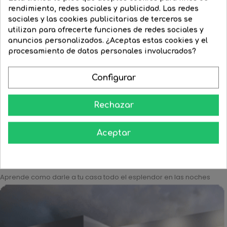
rendimiento, redes sociales y publicidad. Las redes
sociales y las cookies publicitarias de terceros se
utilizan para ofrecerte funciones de redes sociales y
anuncios personalizados. ¿Aceptas estas cookies y el
RAL
Aluminio
Negro
procesamiento de datos personales involucrados?
Aplique niquel con...
9016
satinado
mate
Aplique luz inferior y...
Precio
54,44 €
Precio
39,74 €
Configurar
Precio
268,62 €
Precio
209,52 €
regular
regular


COMPRAR
Rechazar


COMPRAR
Aceptar
Aprende como darle a tu casa todo el esplendor en las noches