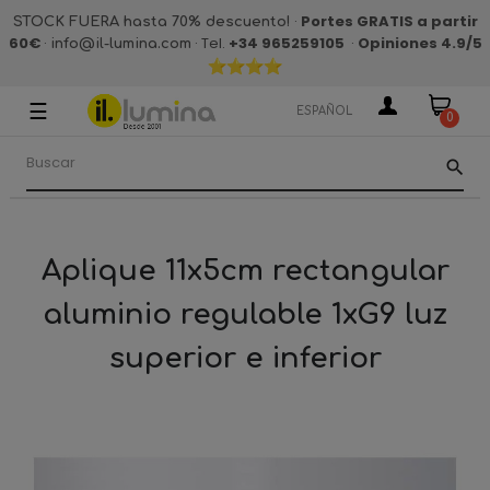
·
Portes GRATIS a partir
STOCK FUERA hasta 70% descuento!
60€
·
· Tel.
+34 965259105
·
Opiniones 4.9
/5
info@il-lumina.com
☰
Navegación
ESPAÑOL
0
de
palanca
search
Aplique 11x5cm rectangular
aluminio regulable 1xG9 luz
superior e inferior