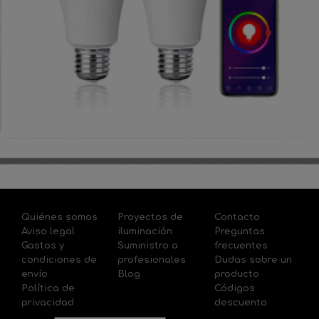
Quiénes somos
Proyectos de
Contacto
Aviso legal
iluminación
Preguntas
Gastos y
Suministro a
frecuentes
condiciones de
profesionales
Dudas sobre un
envío
Blog
producto
Política de
Códigos
privacidad
descuento