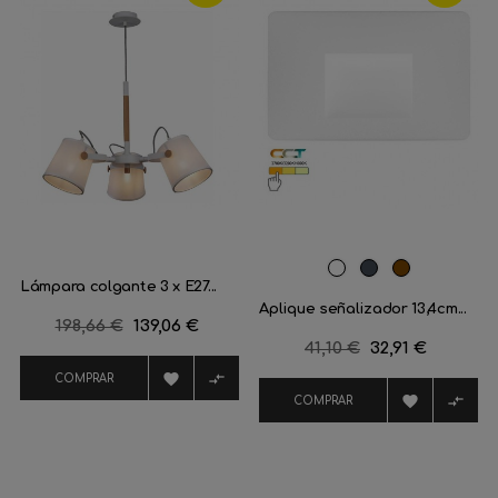
Blanco
Negro
Corten
Lámpara colgante 3 x E27...
Aplique señalizador 13,4cm...
Precio
198,66 €
Precio
139,06 €
Precio
41,10 €
Precio
32,91 €
regular
regular


COMPRAR


COMPRAR