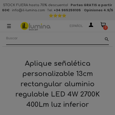
·
Portes GRATIS a partir
STOCK FUERA hasta 70% descuento!
60€
·
· Tel.
+34 965259105
·
Opiniones 4.9
/5
info@il-lumina.com
☰
Navegación
ESPAÑOL
0
de
palanca
search
Aplique señalética
personalizable 13cm
rectangular aluminio
regulable LED 4W 2700K
400Lm luz inferior