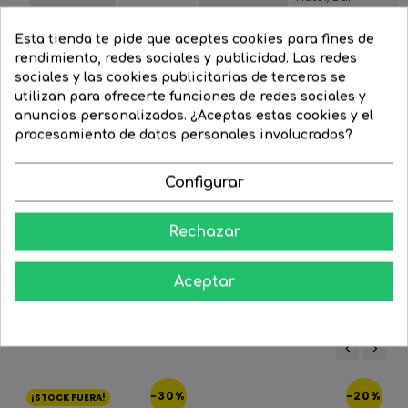
Salón/Comedor
Esta tienda te pide que aceptes cookies para fines de
LED
Casquillo
Color de luz
Cálida
rendimiento, redes sociales y publicidad. Las redes
INTEGRADO
sociales y las cookies publicitarias de terceros se
Regulable
Sí
Watios
4
utilizan para ofrecerte funciones de redes sociales y
anuncios personalizados. ¿Aceptas estas cookies y el
Acero +
Estilo
Diseño
Material
procesamiento de datos personales involucrados?
Aluminio
Profundidad
Ancho
3.1
13
Configurar
artículo(cm)
artículo(cm)
Altura
Temperatura
9,1
2700
Rechazar
artículo(cm)
de color º K
Aceptar
16 Productos De La Misma Categoría:
‹
›
-30%
-20%
¡STOCK FUERA!