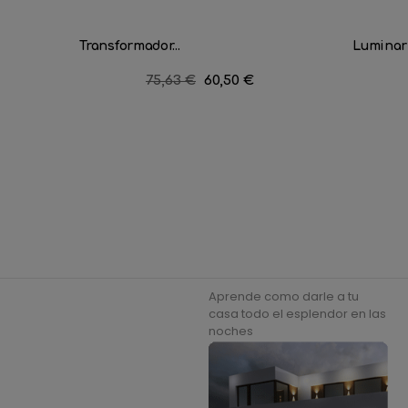
Transformador...
Luminari
Precio
75,63 €
Precio
60,50 €
regular
Aprende como darle a tu
casa todo el esplendor en las
noches