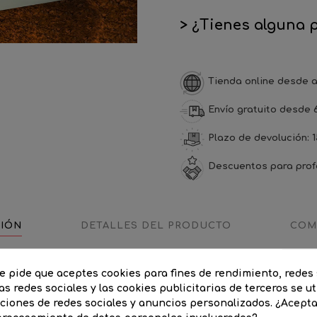
> ¿Tienes alguna 
Tienda online desde a
Envío gratuito desde 
Plazo de devolución: 1
Descuentos para prof
CIÓN
DETALLES DEL PRODUCTO
COM
quez y Francisco Martínez Manso, sus trabajos han sido galard
te pide que aceptes cookies para fines de rendimiento, redes 
rnacional. Fabricado como farola o como aplique de pared exterio
as redes sociales y las cookies publicitarias de terceros se ut
nciones de redes sociales y anuncios personalizados. ¿Acept