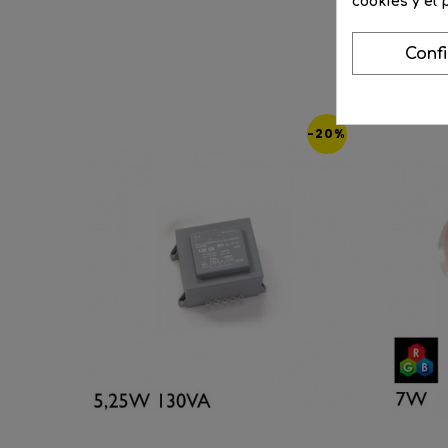
cookies y el
Conf
-20%