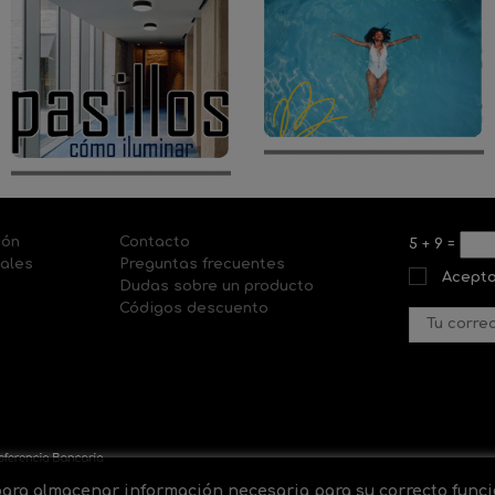
ión
Contacto
5
+
9
=
nales
Preguntas frecuentes
Acepto
Dudas sobre un producto
Códigos descuento
 para almacenar información necesaria para su correcto fun