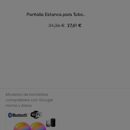
Pantalla Estanca para Tubo...
Proyecto
Precio
34,36 €
Precio
27,61 €
regular
Modelos de bombillas
compatibles con Google
Home y Alexa