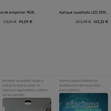
a de empotrar RGB...
Aplique cuadrado LED 22W...
Precio
113,01 €
Precio
96,09 €
Precio
203,98 €
Precio
163,22 €
regular
regular
Iluminar un pasillo largo y
Somos especialistas en
estrecho para crear un
distribución de luces LEDs
espacio agradable y cálido
para exterior
no es sencillo.