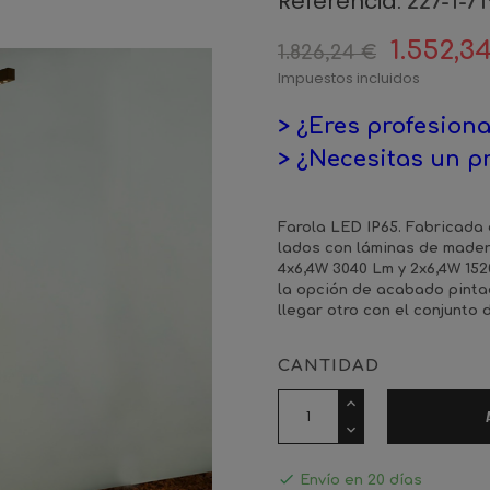
Referencia:
227-1-71
1.552,3
1.826,24 €
Impuestos incluidos
> ¿Eres profesiona
> ¿Necesitas un p
Farola LED IP65. Fabricada
lados con láminas de madera
4x6,4W 3040 Lm y 2x6,4W 15
la opción de acabado pintad
llegar otro con el conjunto
CANTIDAD

Envío en 20 días