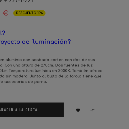
9 + 227-1-721
4 €
DESCUENTO 15%
l?
royecto de iluminación?
 en aluminio con acabado corten con dos de sus
. Con una altura de 270cm. Dos fuentes de luz
20Lm Temperatura lumínica en 3000K. También ofrece
o sin madera. Junto al bulto de la farola tiene que
 de accesorios de perno.
AÑADIR A LA CESTA

