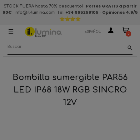
·
Portes GRATIS a partir
STOCK FUERA hasta 70% descuento!
60€
·
· Tel.
+34 965259105
·
Opiniones 4.9
/5
info@il-lumina.com
☰
Navegación
ESPAÑOL
0
de
palanca
search
Bombilla sumergible PAR56
LED IP68 18W RGB SINCRO
12V