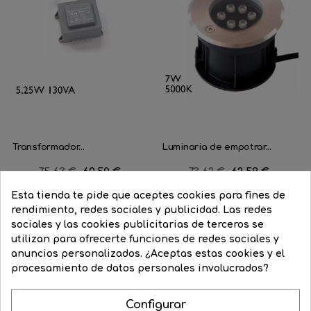
Transformador...
Luminaria de empotrar...
Precio
75,63 €
Precio
60,50 €
Precio
73,62 €
Precio
62,59 €
regular
regular
Esta tienda te pide que aceptes cookies para fines de




COMPRAR
COMPRAR
rendimiento, redes sociales y publicidad. Las redes
sociales y las cookies publicitarias de terceros se
utilizan para ofrecerte funciones de redes sociales y
anuncios personalizados. ¿Aceptas estas cookies y el
procesamiento de datos personales involucrados?
Configurar