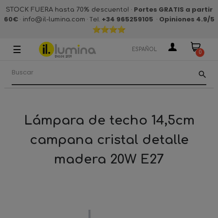
·
Portes GRATIS a partir
STOCK FUERA hasta 70% descuento!
60€
·
· Tel.
+34 965259105
·
Opiniones 4.9
/5
info@il-lumina.com
☰
Navegación
ESPAÑOL
0
de
palanca
search
Lámpara de techo 14,5cm
campana cristal detalle
madera 20W E27