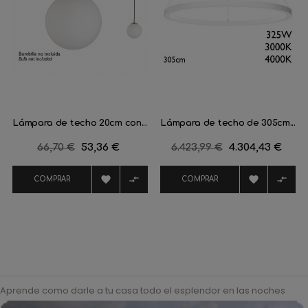
Lámpara de techo 20cm con...
Lámpara de techo de 305cm...
Precio
66,70 €
Precio
53,36 €
Precio
6.423,99 €
Precio
4.304,43 €
regular
regular




COMPRAR
COMPRAR
Aprende como darle a tu casa todo el esplendor en las noches