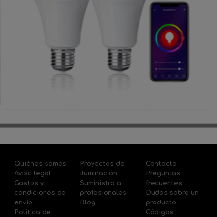
Quiénes somos
Proyectos de
Contacto
Aviso legal
iluminación
Preguntas
Gastos y
Suministro a
frecuentes
condiciones de
profesionales
Dudas sobre un
envío
Blog
producto
Política de
Códigos