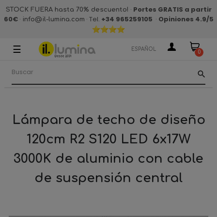
·
Portes GRATIS a partir
STOCK FUERA hasta 70% descuento!
60€
·
· Tel.
+34 965259105
·
Opiniones 4.9
/5
info@il-lumina.com
☰
Navegación
ESPAÑOL
0
de
palanca
search
Lámpara de techo de diseño
120cm R2 S120 LED 6x17W
3000K de aluminio con cable
de suspensión central