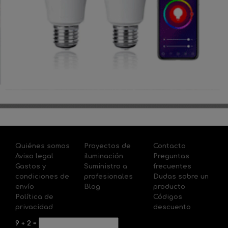
Quiénes somos
Proyectos de
Contacto
Aviso legal
iluminación
Preguntas
Gastos y
Suministro a
frecuentes
condiciones de
profesionales
Dudas sobre un
envío
Blog
producto
Política de
Códigos
privacidad
descuento
9
+
2
=