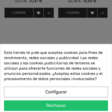
Precio
22,11 €
Precio
15,47 €
Precio
23,78 €
Precio
16,65 €
regular
regular




COMPRAR
COMPRAR
16 Productos De La Misma Categoría:
Esta tienda te pide que aceptes cookies para fines de
rendimiento, redes sociales y publicidad. Las redes
‹
›
sociales y las cookies publicitarias de terceros se
-53%
-25%
utilizan para ofrecerte funciones de redes sociales y
anuncios personalizados. ¿Aceptas estas cookies y el
procesamiento de datos personales involucrados?
Configurar
Rechazar