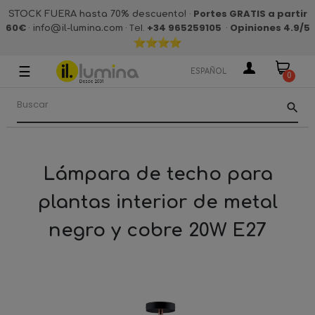
·
Portes GRATIS a partir
STOCK FUERA hasta 70% descuento!
60€
·
· Tel.
+34 965259105
·
Opiniones 4.9
/5
info@il-lumina.com
☰
Navegación
ESPAÑOL
0
de
palanca
search
Lámpara de techo para
plantas interior de metal
negro y cobre 20W E27