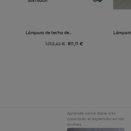
Lámpara de techo de...
Lámpara 
Precio
1.013,62 €
Precio
811,11 €
regular
Aprende como darle a tu
casa todo el esplendor en las
noches