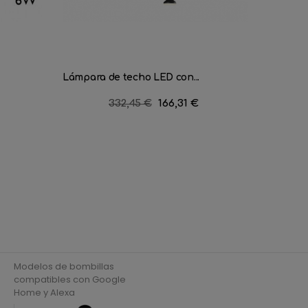
Lámpara de techo LED con...
Lámpara
Precio
332,45 €
Precio
166,31 €
regular
Modelos de bombillas
compatibles con Google
Home y Alexa