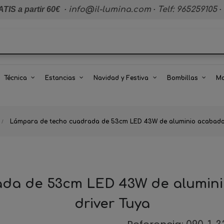
TIS a partir 60€
·
info@il-lumina.com
·
Telf: 965259105
·
Técnica
Estancias
Navidad y Festiva
Bombillas
Ma
Lámpara de techo cuadrada de 53cm LED 43W de aluminio acabado
ada de 53cm LED 43W de alumin
driver Tuya