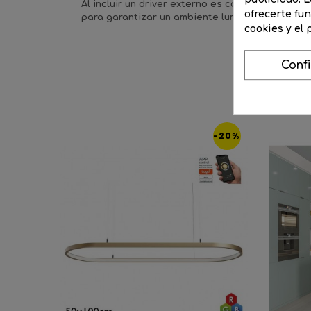
Al incluir un driver externo es compatible con l
ofrecerte fu
para garantizar un ambiente luminoso cómodo y
cookies y el
Conf
-20%