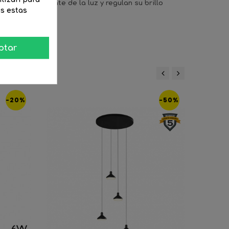
ontrol inteligente de la luz y regulan su brillo
as estas
ptar
:
‹
›
-20%
-50%