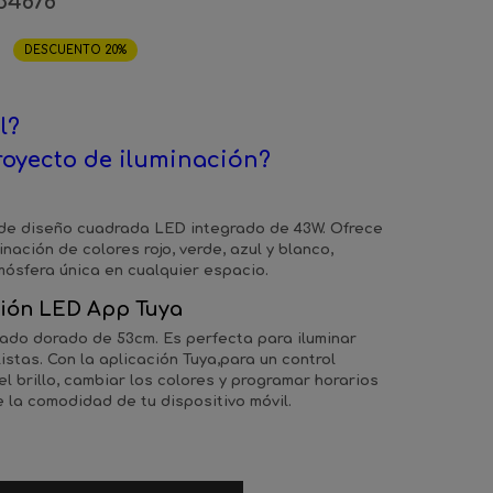
34878
DESCUENTO 20%
l?
royecto de iluminación?
de diseño cuadrada LED integrado de 43W. Ofrece
ación de colores rojo, verde, azul y blanco,
ósfera única en cualquier espacio.
ión LED App Tuya
ado dorado de 53cm. Es perfecta para iluminar
istas. Con la aplicación Tuya,para un control
el brillo, cambiar los colores y programar horarios
 la comodidad de tu dispositivo móvil.