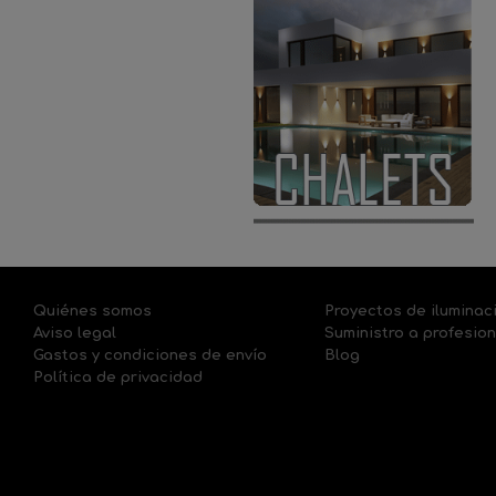
Quiénes somos
Proyectos de iluminac
Aviso legal
Suministro a profesio
Gastos y condiciones de envío
Blog
Política de privacidad