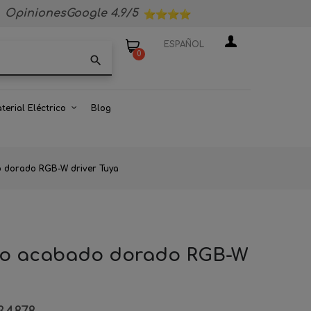
OpinionesGoogle 4.9/5
ESPAÑOL
0
search
terial Eléctrico
Blog
 dorado RGB-W driver Tuya
io acabado dorado RGB-W