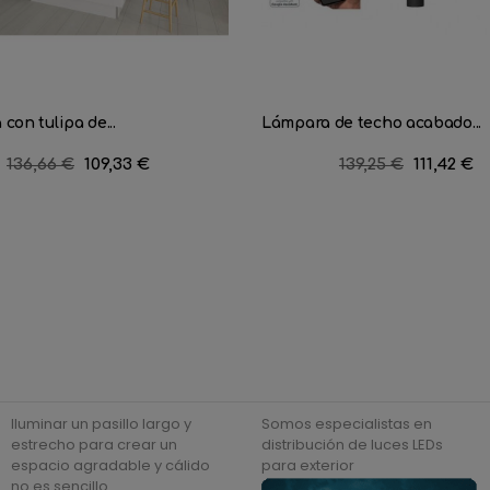
con tulipa de...
Lámpara de techo acabado...
Precio
136,66 €
Precio
109,33 €
Precio
139,25 €
Precio
111,42 €
regular
regular
Iluminar un pasillo largo y
Somos especialistas en
estrecho para crear un
distribución de luces LEDs
espacio agradable y cálido
para exterior
no es sencillo.