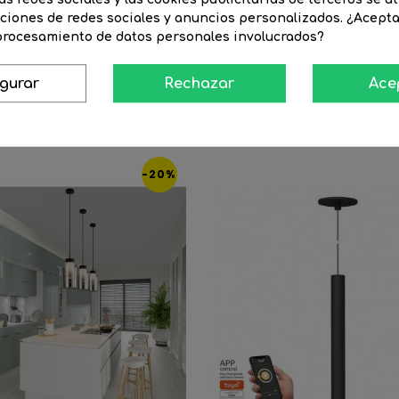
os sistemas Casambi, Dali 2 y Push. Estas tecnologías ofrecen un c
nciones de redes sociales y anuncios personalizados. ¿Acept
 confortable.
 procesamiento de datos personales involucrados?
igurar
Rechazar
Ace
16 Productos De La Misma Categoría
-20%