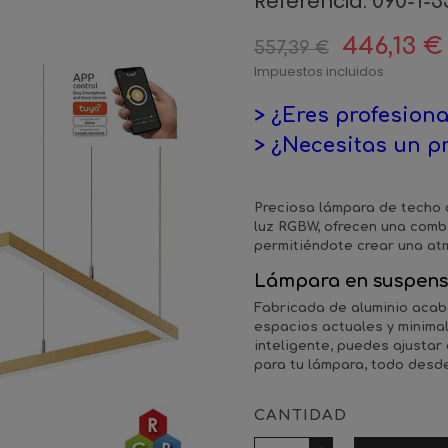
Referencia:
090-1-3
446,13 €
557,39 €
Impuestos incluidos
> ¿Eres profesiona
> ¿Necesitas un p
Preciosa lámpara de techo 
luz RGBW, ofrecen una combin
permitiéndote crear una atm
Lámpara en suspens
Fabricada de aluminio acab
espacios actuales y minimal
inteligente, puedes ajustar 
para tu lámpara, todo desde
CANTIDAD