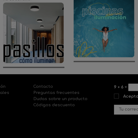
ión
Contacto
9
+
6
=
nales
Preguntas frecuentes
Acepto
Dudas sobre un producto
Códigos descuento