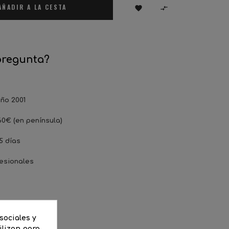
AÑADIR A LA CESTA


pregunta?
ño 2001
60€ (en península)
5 días
esionales
ENTARIOS
sociales y
ilizan para