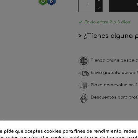

Envío entre 2 a 3 días
> ¿Tienes alguna 
Tienda online desde a
Envío gratuito desde 
Plazo de devolución: 1
Descuentos para prof
CIÓN
DETALLES DEL PRODUCTO
COM
te pide que aceptes cookies para fines de rendimiento, redes 
as redes sociales y las cookies publicitarias de terceros se ut