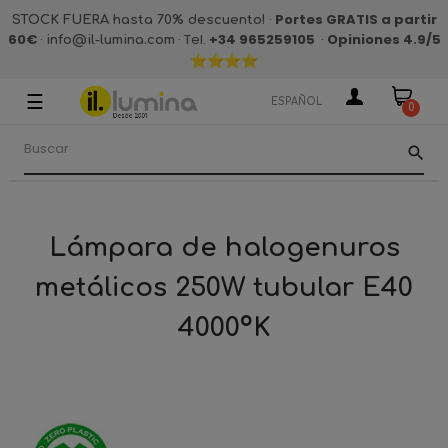
·
Portes GRATIS a partir
STOCK FUERA hasta 70% descuento!
60€
·
· Tel.
+34 965259105
·
Opiniones 4.9
/5
info@il-lumina.com
☰
Navegación
ESPAÑOL
0
de
palanca
search
Lámpara de halogenuros
metálicos 250W tubular E40
4000ºK