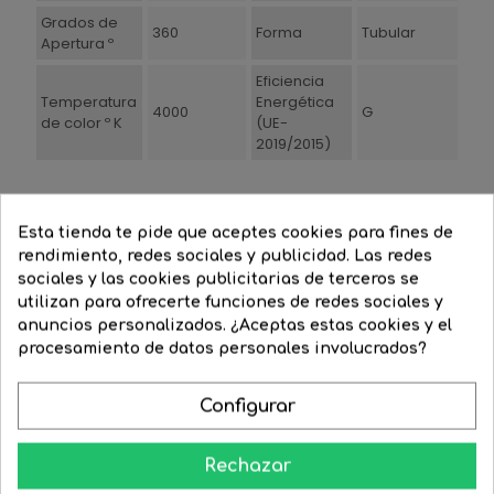
Grados de
360
Forma
Tubular
Apertura º
Eficiencia
Temperatura
Energética
4000
G
de color º K
(UE-
2019/2015)
Esta tienda te pide que aceptes cookies para fines de
16 Productos De La Misma Categoría:
rendimiento, redes sociales y publicidad. Las redes
sociales y las cookies publicitarias de terceros se
utilizan para ofrecerte funciones de redes sociales y
‹
›
anuncios personalizados. ¿Aceptas estas cookies y el
-15%
-10%
procesamiento de datos personales involucrados?
Configurar
Rechazar