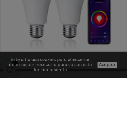
Este sitio usa cookies para almacenar
información necesaria para su correcto
Aceptar
funcionamiento
Quiénes somos
Proyectos de
Contacto
Aviso legal
iluminación
Preguntas
Gastos y
Suministro a
frecuentes
condiciones de
profesionales
Dudas sobre un
envío
Blog
producto
Política de
Códigos
privacidad
descuento