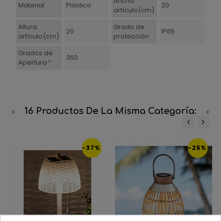
Ancho
Material
Plástico
20
artículo(cm)
Altura
Grado de
20
IP65
artículo(cm)
protección
Grados de
360
Apertura º
16 Productos De La Misma Categoría:
‹
›
-37%
-25%