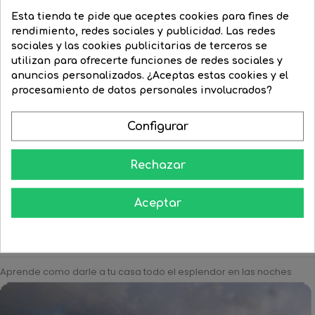
Esta tienda te pide que aceptes cookies para fines de
rendimiento, redes sociales y publicidad. Las redes
sociales y las cookies publicitarias de terceros se
utilizan para ofrecerte funciones de redes sociales y
anuncios personalizados. ¿Aceptas estas cookies y el
Lámpara de mesa solar con...
Lampara de mesa o pie
procesamiento de datos personales involucrados?
solar...
Precio
65,23 €
Precio
41,09 €
Precio
120,99 €
Precio
90,74 €
Configurar
regular
regular


COMPRAR


COMPRAR
Rechazar
Aceptar
Aprende como darle a tu casa todo el esplendor en las noches