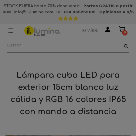
·
Portes GRATIS a partir
STOCK FUERA hasta 70% descuento!
60€
·
· Tel.
+34 965259105
·
Opiniones 4.9
/5
info@il-lumina.com
☰
Navegación
ESPAÑOL
0
de
palanca
search
Lámpara cubo LED para
exterior 15cm blanco luz
cálida y RGB 16 colores IP65
con mando a distancia