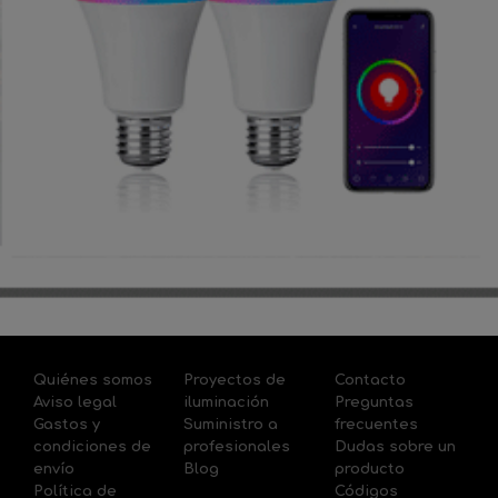
Quiénes somos
Proyectos de
Contacto
Aviso legal
iluminación
Preguntas
Gastos y
Suministro a
frecuentes
condiciones de
profesionales
Dudas sobre un
envío
Blog
producto
Política de
Códigos