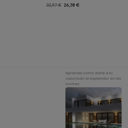
Precio
32,97 €
Precio
26,38 €
regular
Aprende como darle a tu
casa todo el esplendor en las
noches