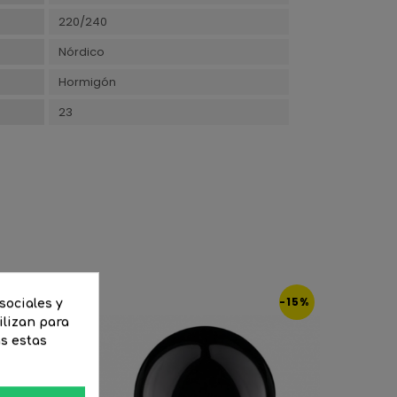
220/240
Nórdico
Hormigón
23
-20%
-15%
sociales y
ilizan para
as estas