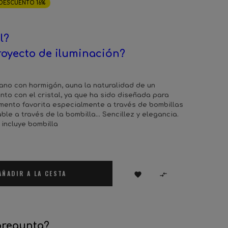
DESCUENTO 16%
l?
royecto de iluminación?
ano con hormigón, auna la naturalidad de un
nto con el cristal, ya que ha sido diseñada para
lamento favorita especialmente a través de bombillas
ble a través de la bombilla… Sencillez y elegancia.
 incluye bombilla
AÑADIR A LA CESTA


pregunta?