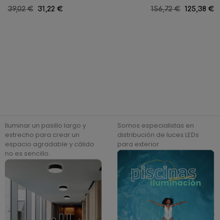
Precio
39,02 €
Precio
31,22 €
Precio
156,72 €
Precio
125,38 €
regular
regular
Iluminar un pasillo largo y
Somos especialistas en
estrecho para crear un
distribución de luces LEDs
espacio agradable y cálido
para exterior
no es sencillo.