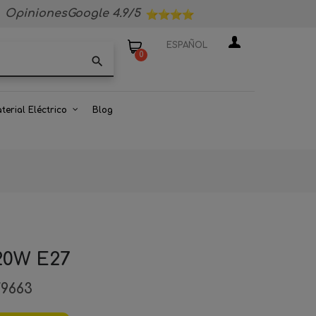
OpinionesGoogle 4.9/5
ESPAÑOL
0
search
terial Eléctrico
Blog
20W E27
79663