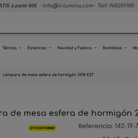
TIS a partir 60€
·
info@il-lumina.com
·
Telf: 965259105
·
Técnica
Estancias
Navidad y Festiva
Bombillas
Ma
Lámpara de mesa esfera de hormigón 20W E27
a de mesa esfera de hormigón 
Referencia:
142-19-
¡STOCK FUERA!