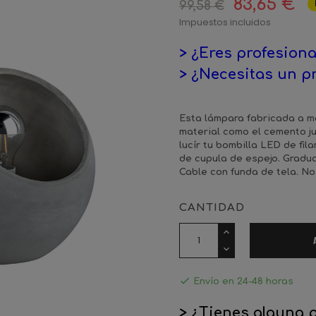
83,65 €
99,58 €
Impuestos incluidos
> ¿Eres profesiona
> ¿Necesitas un p
Esta lámpara fabricada a m
material como el cemento ju
lucír tu bombilla LED de fi
de cupula de espejo. Gradua
Cable con funda de tela. No
CANTIDAD

Envío en 24-48 horas
> ¿Tienes alguna 