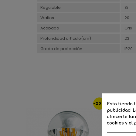
Regulable
Sí
Watios
20
Acabado
Gris
Profundidad artículo(cm)
23
Grado de protección
IP20
-20%
Esta tienda 
publicidad. L
ofrecerte fu
cookies y el