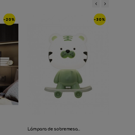
‹
›
-20%
-30%
¡STOCK
Lámpara de sobremesa...
Lámpara