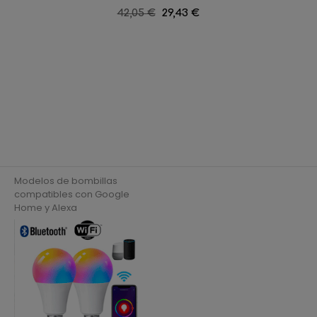
Precio
42,05 €
Precio
29,43 €
regular
Modelos de bombillas
compatibles con Google
Home y Alexa