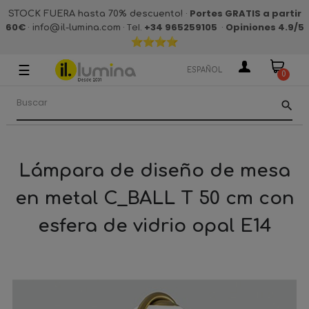
·
Portes GRATIS a partir
STOCK FUERA hasta 70% descuento!
60€
·
· Tel.
+34 965259105
·
Opiniones 4.9
/5
info@il-lumina.com
☰
Navegación
ESPAÑOL
0
de
palanca
search
Lámpara de diseño de mesa
en metal C_BALL T 50 cm con
esfera de vidrio opal E14