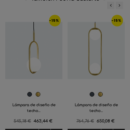
‹
›
-15%
-15%
Negro
Latón
Negro
Latón
Lámpara de diseño de
Lámpara de diseño de
techo...
techo...
Precio
545,18 €
Precio
463,44 €
Precio
764,76 €
Precio
650,08 €
regular
regular