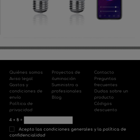
Quiénes somos
Proyectos de
Contacto
Aviso legal
iluminación
Preguntas
Gastos y
Suministro a
frecuentes
condiciones de
profesionales
Dudas sobre un
envío
Blog
producto
Política de
Códigos
privacidad
descuento
4
+
8
=
Acepto las condiciones generales y la política de
confidencialidad