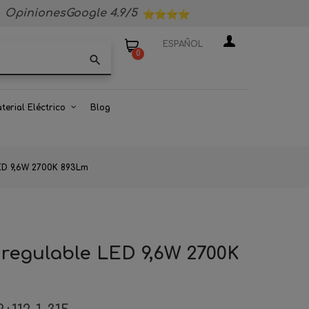
OpinionesGoogle 4.9/5
ESPAÑOL
0
search
terial Eléctrico
Blog
ED 9,6W 2700K 893Lm
regulable LED 9,6W 2700K