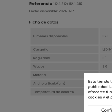
Referencia
112-1-312+112-1-315
Fecha disponible:
2021-11-17
Ficha de datos
Lúmenes disponibles
893
Casquillo
LED I
Regulable
Sí
Watios
9.6
Material
Acer
Esta tienda 
Ancho artículo(cm)
12
publicidad. L
Temperatura de color º K
2700
ofrecerte fu
cookies y el
Conf