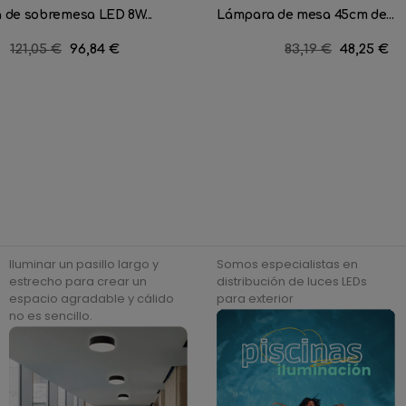
 de sobremesa LED 8W...
Lámpara de mesa 45cm de...
Precio
121,05 €
Precio
96,84 €
Precio
83,19 €
Precio
48,25 €
regular
regular
Iluminar un pasillo largo y
Somos especialistas en
estrecho para crear un
distribución de luces LEDs
espacio agradable y cálido
para exterior
no es sencillo.