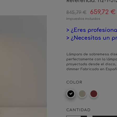
Referencia:
112-1-31
659,72 €
845,79 €
Impuestos incluidos
> ¿Eres profesiona
> ¿Necesitas un p
Lámpara de sobremesa diseñ
perfectamente con la lámpar
proyectada desde el disco, 
dimmer Fabricado en Españ
COLOR
Negro
Visón
Granate
mate
CANTIDAD