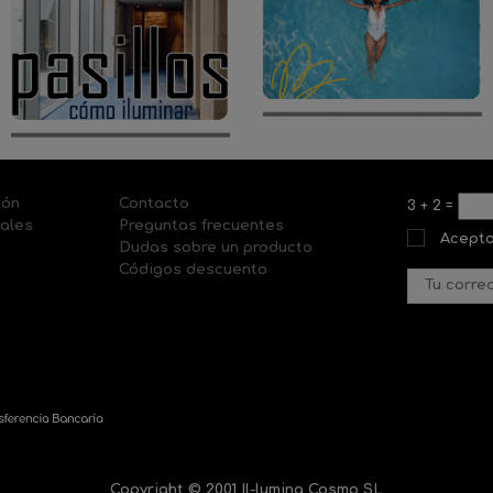
ión
Contacto
3
+
2
=
nales
Preguntas frecuentes
Acepto
Dudas sobre un producto
Códigos descuento
Copyright © 2001 Il-lumina Cosmo SL