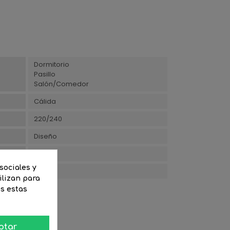
Dormitorio
Pasillo
Salón/Comedor
Cálida
220/240
Diseño
12
sociales y
58
ilizan para
as estas
ptar