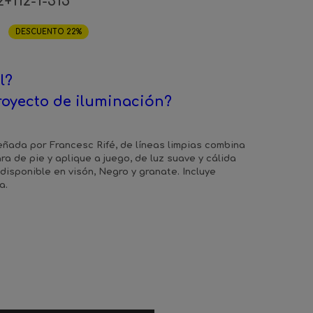
2+112-1-315
DESCUENTO 22%
l?
royecto de iluminación?
ada por Francesc Rifé, de líneas limpias combina
a de pie y aplique a juego, de luz suave y cálida
disponible en visón, Negro y granate. Incluye
a.