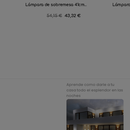
Lámpara de sobremesa 41cm...
Lámpara
Precio
54,15 €
Precio
43,32 €
regular
Aprende como darle a tu
casa todo el esplendor en las
noches