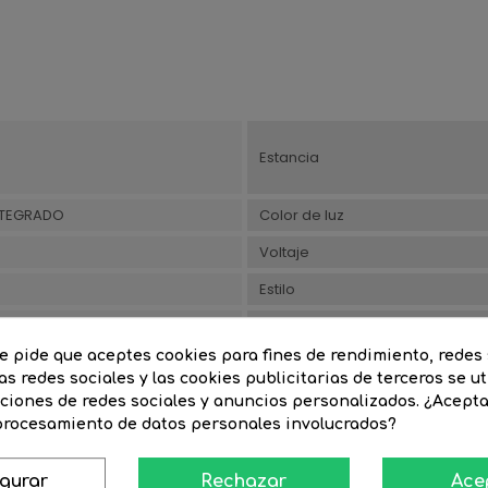
Estancia
NTEGRADO
Color de luz
Voltaje
Estilo
o
Profundidad artículo(cm)
te pide que aceptes cookies para fines de rendimiento, redes 
Altura artículo(cm)
as redes sociales y las cookies publicitarias de terceros se ut
nciones de redes sociales y anuncios personalizados. ¿Acept
 procesamiento de datos personales involucrados?
igurar
Rechazar
Ace