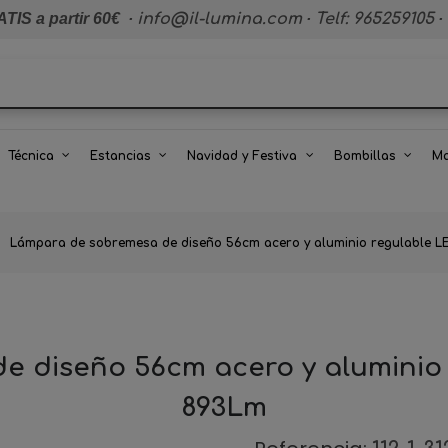
TIS a partir 60€
·
info@il-lumina.com
·
Telf: 965259105
·
Técnica
Estancias
Navidad y Festiva
Bombillas
Ma
Lámpara de sobremesa de diseño 56cm acero y aluminio regulable L
 diseño 56cm acero y aluminio 
893Lm