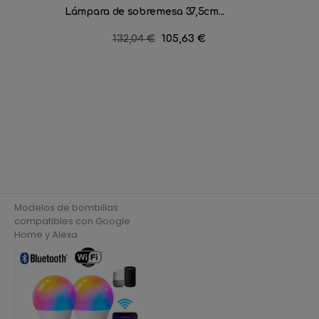
Lámpara de sobremesa 37,5cm...
Lámpara
Precio
132,04 €
Precio
105,63 €
regular
Modelos de bombillas
compatibles con Google
Home y Alexa