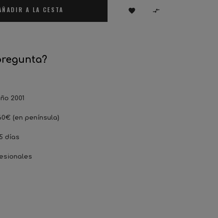
AÑADIR A LA CESTA


pregunta?
ño 2001
60€ (en península)
5 días
esionales