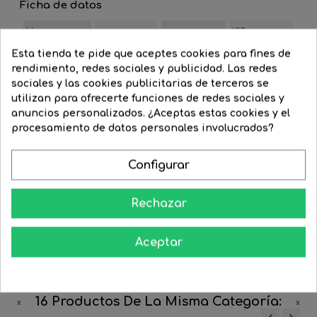
Ficha de datos
Lúmenes
LED
640
Casquillo
disponibles
INTEGRADO
Esta tienda te pide que aceptes cookies para fines de
Color de luz
Cálida
Regulable
No
rendimiento, redes sociales y publicidad. Las redes
sociales y las cookies publicitarias de terceros se
Voltaje
220/240
Watios
8
utilizan para ofrecerte funciones de redes sociales y
anuncios personalizados. ¿Aceptas estas cookies y el
Acero
Blanco
procesamiento de datos personales involucrados?
Acabado
Material
Aluminio
Negro
Silicona
Configurar
Duración
Grado de
(horas de
30000
IP20
protección
vida)
Rechazar
Temperatura
3000
de color º K
Aceptar
16 Productos De La Misma Categoría: