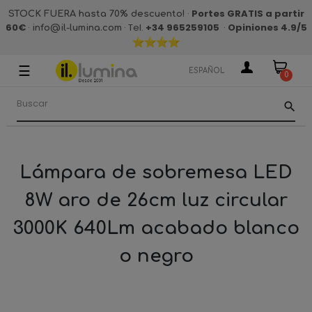
·
Portes GRATIS a partir
STOCK FUERA hasta 70% descuento!
60€
·
· Tel.
+34 965259105
·
Opiniones 4.9
/5
info@il-lumina.com
☰
Navegación
ESPAÑOL
0
de
palanca
search
Lámpara de sobremesa LED
8W aro de 26cm luz circular
3000K 640Lm acabado blanco
o negro