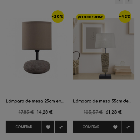
‹
›
-20%
-42%
¡STOCK FUERA!
Lámpara de mesa 25cm en...
Lámpara de mesa 55cm de...
Precio
17,85 €
Precio
14,28 €
Precio
105,57 €
Precio
61,23 €
regular
regular




COMPRAR
COMPRAR