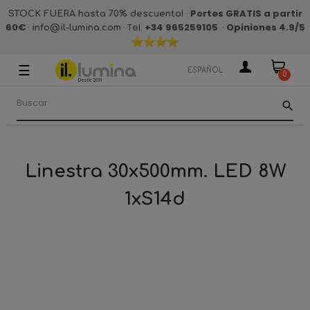
·
Portes GRATIS a partir
STOCK FUERA hasta 70% descuento!
60€
·
· Tel.
+34 965259105
·
Opiniones 4.9
/5
info@il-lumina.com
☰
Navegación
ESPAÑOL
0
de
palanca
search
Linestra 30x500mm. LED 8W
1xS14d