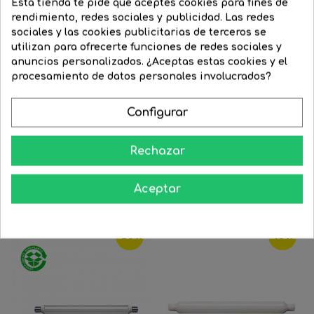
Esta tienda te pide que aceptes cookies para fines de
rendimiento, redes sociales y publicidad. Las redes
sociales y las cookies publicitarias de terceros se
utilizan para ofrecerte funciones de redes sociales y
Portalámparas para linestra...
Linestra 30x1000mm. LED
anuncios personalizados. ¿Aceptas estas cookies y el
15W...
Precio
3,61 €
Precio
2,89 €
procesamiento de datos personales involucrados?
Precio
30,38 €
Precio
24,33 €
regular
regular


COMPRAR
Configurar


COMPRAR
Rechazar
15 Productos De La Misma Categoría:
Aceptar
‹
›
-20%
-10%