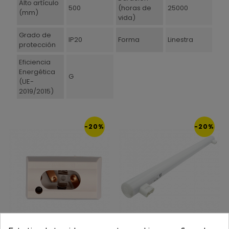
Alto artículo
500
(horas de
25000
(mm)
vida)
Grado de
IP20
Forma
Linestra
protección
Eficiencia
Energética
G
(UE-
2019/2015)
-20%
-20%