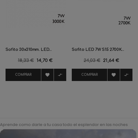
Sofito 30x310mm. LED...
Sofito LED 7W S15 2700K...
Precio
18,33 €
Precio
14,70 €
Precio
24,03 €
Precio
21,64 €
regular
regular




COMPRAR
COMPRAR
Aprende como darle a tu casa todo el esplendor en las noches