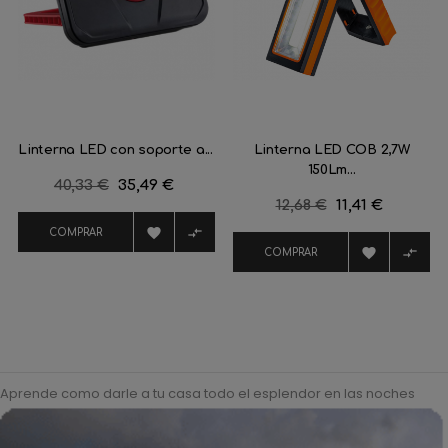
Linterna LED con soporte a...
Linterna LED COB 2,7W
150Lm...
Precio
40,33 €
Precio
35,49 €
Precio
12,68 €
Precio
11,41 €
regular
regular


COMPRAR


COMPRAR
Aprende como darle a tu casa todo el esplendor en las noches