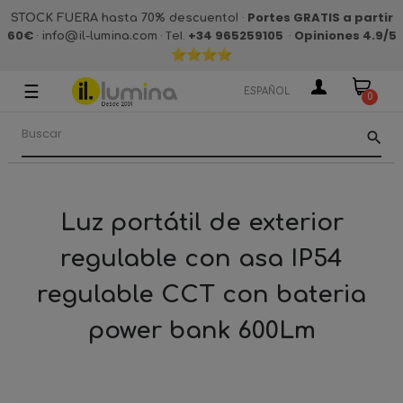
·
Portes GRATIS a partir
STOCK FUERA hasta 70% descuento!
60€
·
· Tel.
+34 965259105
·
Opiniones 4.9
/5
info@il-lumina.com
☰
Navegación
ESPAÑOL
0
de
palanca
search
Luz portátil de exterior
regulable con asa IP54
regulable CCT con bateria
power bank 600Lm