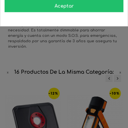
Iluminación Inteligente: Tecnología
Switch y SOS
Aceptar
Esta luminaria destaca por su
tecnología Switch
, que
permite elegir entre tres temperaturas de color (2.700K,
3.000K y 4.000K) para adaptar el ambiente a tu
necesidad. Es totalmente
dimmable
para ahorrar
energía y cuenta con un
modo S.O.S.
para emergencias,
respaldado por una garantía de 3 años que asegura tu
inversión.
16 Productos De La Misma Categoría:
‹
›
-12%
-10%