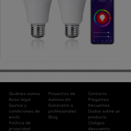
Quiénes somos
Proyectos de
Contacto
Aviso legal
iluminación
Preguntas
Gastos y
Suministro a
frecuentes
condiciones de
profesionales
Dudas sobre un
envío
Blog
producto
Política de
Códigos
privacidad
descuento