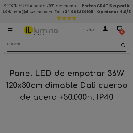
·
Portes GRATIS a partir
STOCK FUERA hasta 70% descuento!
60€
·
· Tel.
+34 965259105
·
Opiniones 4.9
/5
info@il-lumina.com
☰
Navegación
ESPAÑOL
0
de
palanca
search
Panel LED de empotrar 36W
120x30cm dimable Dali cuerpo
de acero +50.000h. IP40