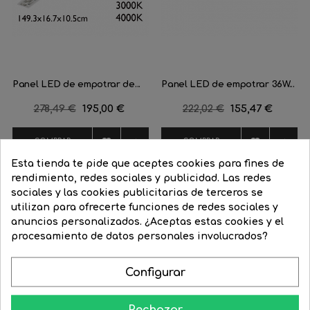
Panel LED de empotrar de...
Panel LED de empotrar 36W...
Precio
278,49 €
Precio
195,00 €
Precio
222,02 €
Precio
155,47 €
regular
regular




COMPRAR
COMPRAR
Esta tienda te pide que aceptes cookies para fines de
rendimiento, redes sociales y publicidad. Las redes
sociales y las cookies publicitarias de terceros se
utilizan para ofrecerte funciones de redes sociales y
anuncios personalizados. ¿Aceptas estas cookies y el
procesamiento de datos personales involucrados?
Aprende como darle a tu casa todo el esplendor en las noches
Configurar
Rechazar