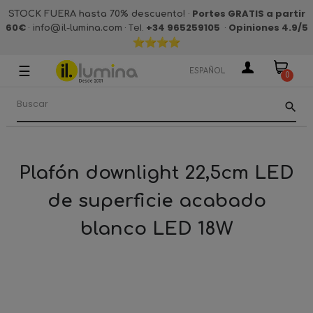
·
Portes GRATIS a partir
STOCK FUERA hasta 70% descuento!
60€
·
· Tel.
+34 965259105
·
Opiniones 4.9
/5
info@il-lumina.com
☰
Navegación
ESPAÑOL
0
de
palanca
search
Plafón downlight 22,5cm LED
de superficie acabado
blanco LED 18W