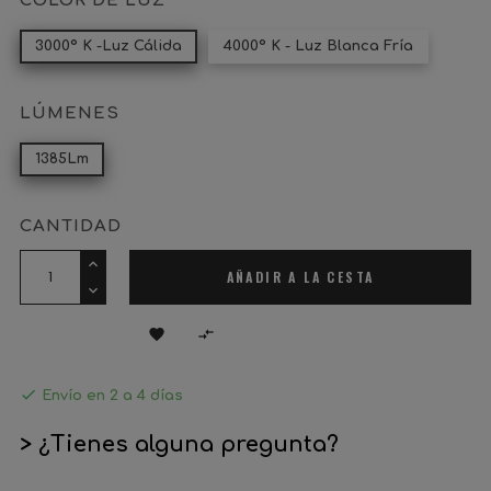
COLOR DE LUZ
3000º K -Luz Cálida
4000º K - Luz Blanca Fría
LÚMENES
1385Lm
CANTIDAD
AÑADIR A LA CESTA



Envío en 2 a 4 días
> ¿Tienes alguna pregunta?