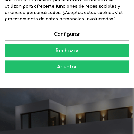
Regleta 3 luces con círculo...
Plafón downlight 28,5cm LED...
utilizan para ofrecerte funciones de redes sociales y
anuncios personalizados. ¿Aceptas estas cookies y el
Precio
74,11 €
Precio
59,29 €
Precio
27,58 €
Precio
22,08 €
procesamiento de datos personales involucrados?
regular
regular




COMPRAR
COMPRAR
Configurar
Rechazar
Aceptar
Aprende como darle a tu casa todo el esplendor en las noches