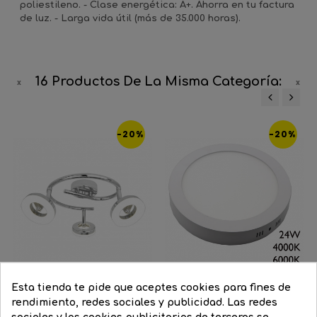
poliestileno. - Clase energética: A+. Ahorra en tu factura
de luz. - Larga vida útil (más de 35.000 horas).
16 Productos De La Misma Categoría:
‹
›
-20%
-20%
Esta tienda te pide que aceptes cookies para fines de
rendimiento, redes sociales y publicidad. Las redes
sociales y las cookies publicitarias de terceros se