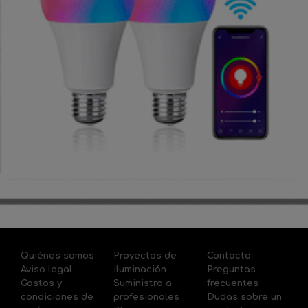
Quiénes somos
Proyectos de
Contacto
Aviso legal
iluminación
Preguntas
Gastos y
Suministro a
frecuentes
condiciones de
profesionales
Dudas sobre un