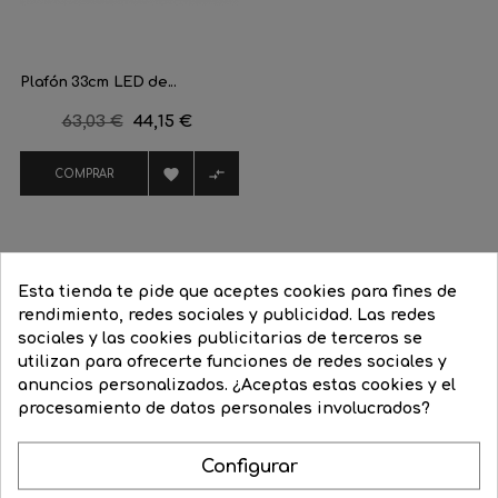
Plafón 33cm LED de...
Precio
63,03 €
Precio
44,15 €
regular


COMPRAR
Esta tienda te pide que aceptes cookies para fines de
16 Productos De La Misma Categoría:
rendimiento, redes sociales y publicidad. Las redes
sociales y las cookies publicitarias de terceros se
‹
›
utilizan para ofrecerte funciones de redes sociales y
anuncios personalizados. ¿Aceptas estas cookies y el
-20%
-30%
procesamiento de datos personales involucrados?
Configurar