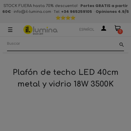
·
Portes GRATIS a partir
STOCK FUERA hasta 70% descuento!
60€
·
· Tel.
+34 965259105
·
Opiniones 4.9
/5
info@il-lumina.com
☰
Navegación
ESPAÑOL
0
de
palanca
search
Plafón de techo LED 40cm
metal y vidrio 18W 3500K