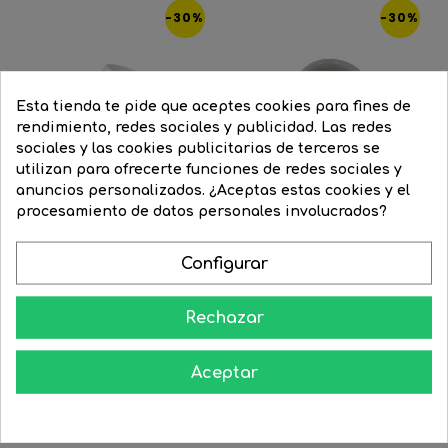
-30%
-30%
Esta tienda te pide que aceptes cookies para fines de
rendimiento, redes sociales y publicidad. Las redes
sociales y las cookies publicitarias de terceros se
utilizan para ofrecerte funciones de redes sociales y
anuncios personalizados. ¿Aceptas estas cookies y el
procesamiento de datos personales involucrados?
Configurar
Portalámparas de
Portalámparas cerámico E10...
superficie...
Rechazar
Precio
3,57 €
Precio
2,55 €
Precio
1,89 €
Precio
1,33 €
regular
regular
Aceptar


COMPRAR


COMPRAR