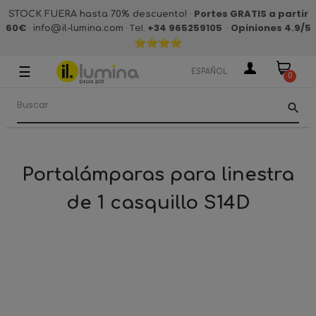
·
Portes GRATIS a partir
STOCK FUERA hasta 70% descuento!
60€
·
· Tel.
+34 965259105
·
Opiniones 4.9
/5
info@il-lumina.com
☰
Navegación
ESPAÑOL
0
de
palanca
search
Portalámparas para linestra
de 1 casquillo S14D