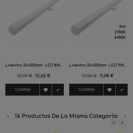
Linestra 30x500mm. LED 8W...
Linestra 30x500mm. LED 9W...
Precio
19,49 €
Precio
15,62 €
Precio
13,02 €
Precio
11,08 €
regular
regular




COMPRAR
COMPRAR
16 Productos De La Misma Categoría:
‹
›