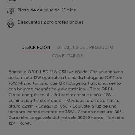
Plazo de devolución: 15 días
Descuentos para profesionales
DESCRIPCIÓN
DETALLES DEL PRODUCTO
COMENTARIOS
Bombilla QR111 LED 12W G53 luz cálida. Con un consumo
de tan solo 12W equivale a bombilla halógena QR111 de
75W. Mismo tamaño que QR halógena. Funcionamiento
con balasto magnético y electrónico. - Tipo: QR111. -
Clase energética: A - Potencia: consume sólo 12W. -
Luminosidad instantánea. - Medidas: diámetro 111mm,
altura 62mm. - Casquillo: G53. - Equivale a luz de una
lámpara incandescente de 75W. - Grados apertura: 30º -
Duración: Larga vida útil, más de 30.000 horas - Tensión:
12V - Ra>80.