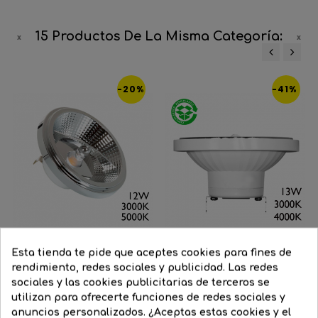
15 Productos De La Misma Categoría:
‹
›
-20%
-41%
Esta tienda te pide que aceptes cookies para fines de
rendimiento, redes sociales y publicidad. Las redes
sociales y las cookies publicitarias de terceros se
Bombilla QR 111 12W 12V G53...
Spot 111 mm. AR111 12V LED...
utilizan para ofrecerte funciones de redes sociales y
Precio
32,80 €
Precio
26,27 €
Precio
33,81 €
Precio
20,00 €
anuncios personalizados. ¿Aceptas estas cookies y el