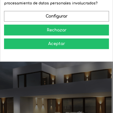
regular
regular
procesamiento de datos personales involucrados?




COMPRAR
COMPRAR
Configurar
Rechazar
Aprende como darle a tu casa todo el esplendor en las noches
Aceptar