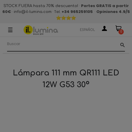
·
Portes GRATIS a partir
STOCK FUERA hasta 70% descuento!
60€
·
· Tel.
+34 965259105
·
Opiniones 4.9
/5
info@il-lumina.com
☰
Navegación
ESPAÑOL
0
de
palanca
search
Lámpara 111 mm QR111 LED
12W G53 30º