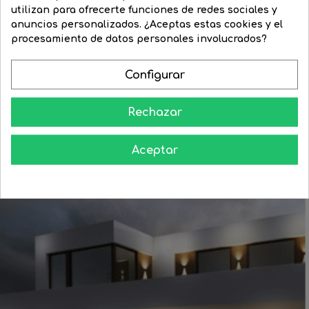
Bombilla reflectora R50...
utilizan para ofrecerte funciones de redes sociales y
Bombilla reflectora R63...
Precio
4,24 €
Precio
3,39 €
anuncios personalizados. ¿Aceptas estas cookies y el
Precio
3,03 €
regular
procesamiento de datos personales involucrados?


COMPRAR


COMPRAR
Configurar
Rechazar
Aceptar
Aprende como darle a tu casa todo el esplendor en las noches