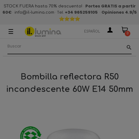
·
Portes GRATIS a partir
STOCK FUERA hasta 70% descuento!
60€
·
· Tel.
+34 965259105
·
Opiniones 4.9
/5
info@il-lumina.com
☰
Navegación
ESPAÑOL
0
de
palanca
search
Bombilla reflectora R50
incandescente 60W E14 50mm