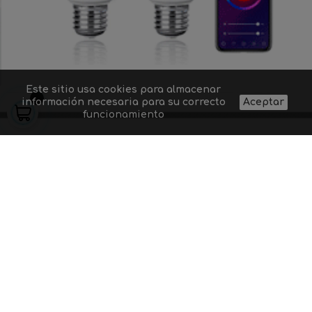
Este sitio usa cookies para almacenar
información necesaria para su correcto
Aceptar
funcionamiento
Quiénes somos
Proyectos de
Contacto
Aviso legal
iluminación
Preguntas
Gastos y
Suministro a
frecuentes
condiciones de
profesionales
Dudas sobre un
envío
Blog
producto
Política de
Códigos
privacidad
descuento
7
+
5
=
Acepto las condiciones generales y la política de
confidencialidad