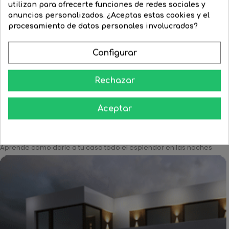
utilizan para ofrecerte funciones de redes sociales y
Bolsa de 100 bridas blancas...
Regleta cerámica 2 polos...
anuncios personalizados. ¿Aceptas estas cookies y el
procesamiento de datos personales involucrados?
Precio
3,30 €
Precio
2,81 €
Precio
4,42 €
Precio
3,98 €
regular
regular
Configurar




COMPRAR
COMPRAR
Rechazar
Aceptar
Aprende como darle a tu casa todo el esplendor en las noches