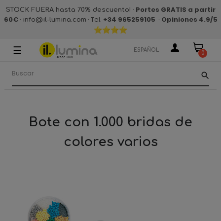
·
Portes GRATIS a partir
STOCK FUERA hasta 70% descuento!
60€
·
· Tel.
+34 965259105
·
Opiniones 4.9
/5
info@il-lumina.com
☰
Navegación
ESPAÑOL
0
de
palanca
search
Bote con 1.000 bridas de
colores varios