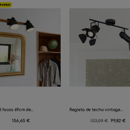
FUERA!
3 focos 69cm de...
Regleta de techo vintage...
Precio
156,65 €
Precio
133,09 €
Precio
99,82 €
regular