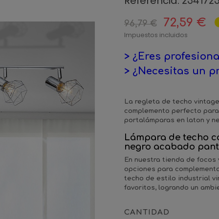
Referencia:
234172
72,59 €
96,79 €
Impuestos incluidos
> ¿Eres profesiona
> ¿Necesitas un p
La regleta de techo vintage 
complemento perfecto para 
portalámparas en laton y n
Lámpara de techo con
negro acabado pantal
En nuestra tienda de focos
opciones para complementar
techo de estilo industrial v
favoritos, logrando un ambi
CANTIDAD