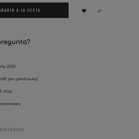
AÑADIR A LA CESTA


pregunta?
ño 2001
60€ (en península)
5 días
esionales
ENTARIOS