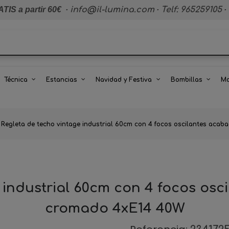
TIS a partir 60€
·
info@il-lumina.com
·
Telf: 965259105
·
Técnica
Estancias
Navidad y Festiva
Bombillas
Ma
Regleta de techo vintage industrial 60cm con 4 focos oscilantes aca
 industrial 60cm con 4 focos os
cromado 4xE14 40W