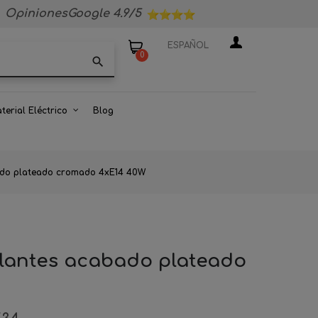
OpinionesGoogle 4.9/5
ESPAÑOL
0
search
terial Eléctrico
Blog
bado plateado cromado 4xE14 40W
cilantes acabado plateado