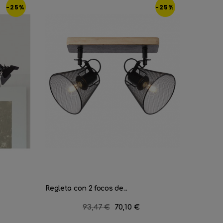
-25%
-25%
¡STOCK
Regleta con 2 focos de...
Regleta 
Precio
93,47 €
Precio
70,10 €
regular