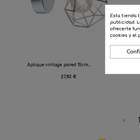
Esta tienda 
publicidad. L
ofrecerte fu
cookies y el
Conf
Aplique vintage pared 15cm...
Bombilla
Precio
27,82 €