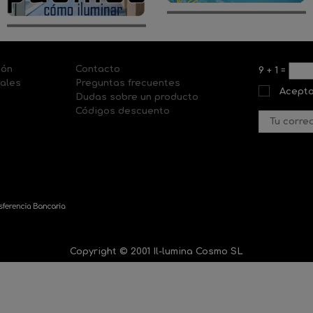
ión
Contacto
9
+
1
=
nales
Preguntas frecuentes
Acepto
Dudas sobre un producto
Códigos descuento
Copyright © 2001 Il-lumina Cosmo SL