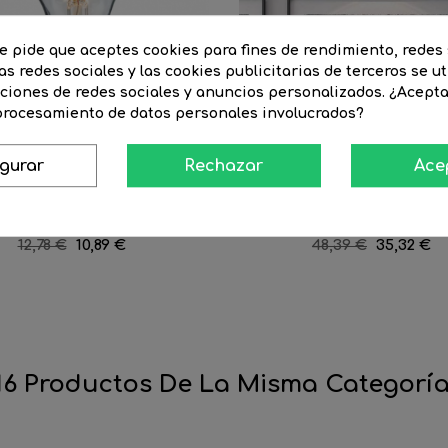
te pide que aceptes cookies para fines de rendimiento, redes 
as redes sociales y las cookies publicitarias de terceros se ut
nciones de redes sociales y anuncios personalizados. ¿Acept
 procesamiento de datos personales involucrados?
igurar
Rechazar
Ace
 Estándar Cúpula...
Regleta de techo vintage...
Precio
12,78 €
Precio
10,89 €
Precio
48,39 €
Precio
35,32 €
regular
regular
16 Productos De La Misma Categoría