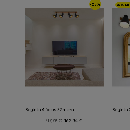
-25%
¡STOCK 
Regleta 4 focos 82cm en...
Regleta 
Precio
217,79 €
Precio
163,34 €
regular