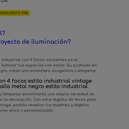
534
DESCUENTO 25%
l?
royecto de iluminación?
industrial con 4 focos oscilantes es el
iluminar tus espacios con estilo. Su acabado en
egro, crean una atmósfera acogedora y elegante.
 4 focos estilo industrial vintage
la metal negro estilo industrial
 y lámparas encontrarás una amplia variedad de
 tu decoración. Con esta regleta de focos para
intage, podrás resaltar tus muebles y objetos
ente único y personalizado.