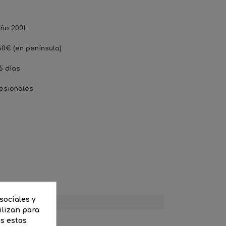
ño 2001
60€ (en península)
5 días
esionales
sociales y
ilizan para
as estas