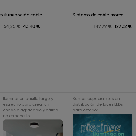
a iluminación cable...
Sistema de cable marco...
Precio
54,25 €
Precio
43,40 €
Precio
149,79 €
Precio
127,32 €
regular
regular
Iluminar un pasillo largo y
Somos especialistas en
estrecho para crear un
distribución de luces LEDs
espacio agradable y cálido
para exterior
no es sencillo.