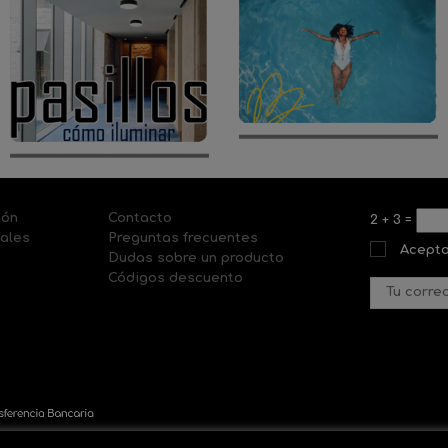
ión
Contacto
2
+
3
=
nales
Preguntas frecuentes
Acepto
Dudas sobre un producto
Códigos descuento