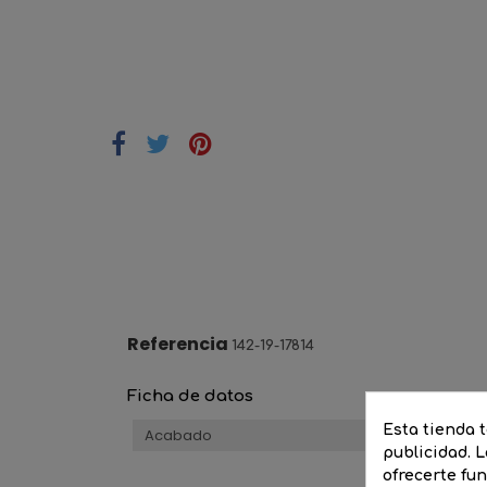
Referencia
142-19-17814
Ficha de datos
Esta tienda 
Acabado
publicidad. L
ofrecerte fu