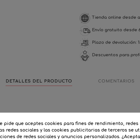
Tienda online desde a
Envío gratuito desde 
Plazo de devolución: 1
Descuentos para prof
DETALLES DEL PRODUCTO
COMENTARIOS
te pide que aceptes cookies para fines de rendimiento, redes 
Cromo
as redes sociales y las cookies publicitarias de terceros se ut
nciones de redes sociales y anuncios personalizados. ¿Acept