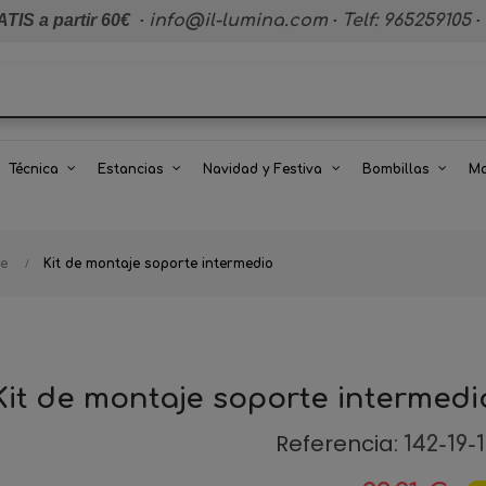
TIS a partir 60€
·
info@il-lumina.com
·
Telf: 965259105
·
Técnica
Estancias
Navidad y Festiva
Bombillas
Ma
le
Kit de montaje soporte intermedio
Kit de montaje soporte intermedi
Referencia:
142-19-