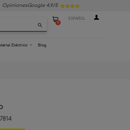
OpinionesGoogle 4.9/5
ESPAÑOL
0
search
terial Eléctrico
Blog
o
17814