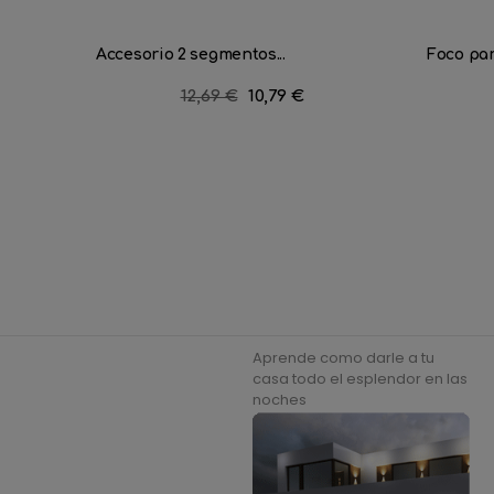
Accesorio 2 segmentos...
Foco par
Precio
12,69 €
Precio
10,79 €
regular
Aprende como darle a tu
casa todo el esplendor en las
noches