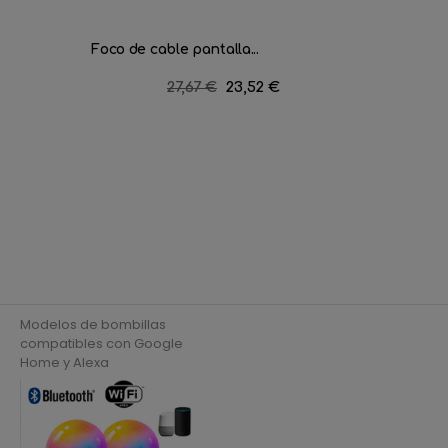
Foco de cable pantalla...
Sistema 
Precio
27,67 €
Precio
23,52 €
regular
Modelos de bombillas
compatibles con Google
Home y Alexa