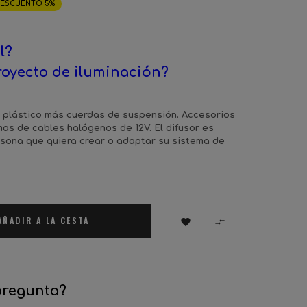
ESCUENTO 5%
l?
royecto de iluminación?
l plástico más cuerdas de suspensión. Accesorios
as de cables halógenos de 12V. El difusor es
rsona que quiera crear o adaptar su sistema de
AÑADIR A LA CESTA


pregunta?