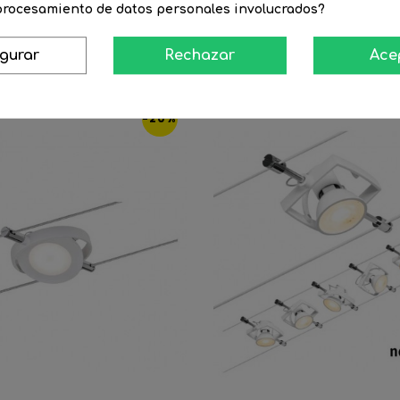
 procesamiento de datos personales involucrados?
16 Productos De La Misma Categoría
igurar
Rechazar
Ace
-20%