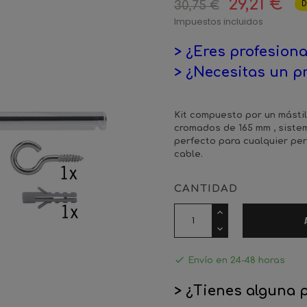
29,21 €
30,75 €
D
Impuestos incluidos
> ¿Eres profesiona
> ¿Necesitas un p
Kit compuesto por un másti
cromados de 165 mm , sistem
perfecto para cualquier pe
cable.
CANTIDAD

Envío en 24-48 horas
> ¿Tienes alguna 