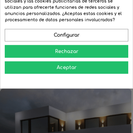
sociales y las cookies publicitarias de terceros se
utilizan para ofrecerte funciones de redes sociales y
Cebador 4-65W FS-11 starter
Cebador arrancador para...
anuncios personalizados. ¿Aceptas estas cookies y el
procesamiento de datos personales involucrados?
Precio
3,11 €
Precio
1,87 €
Precio
0,92 €
Precio
0,60 €
regular
regular
Configurar




COMPRAR
COMPRAR
Rechazar
Aceptar
Aprende como darle a tu casa todo el esplendor en las noches