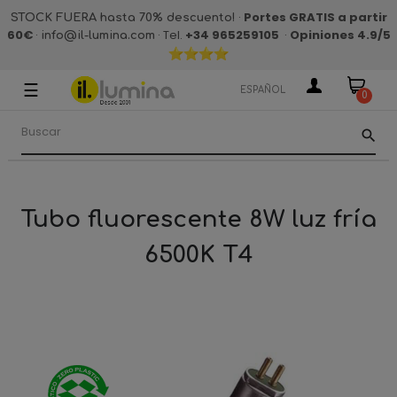
·
Portes GRATIS a partir
STOCK FUERA hasta 70% descuento!
60€
·
· Tel.
+34 965259105
·
Opiniones 4.9
/5
info@il-lumina.com
☰
Navegación
ESPAÑOL
0
de
palanca
search
Tubo fluorescente 8W luz fría
6500K T4