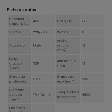
Ficha de datos
Lúmenes
480
Casquillo
G5
disponibles
Voltaje
220/240
Watios
8
Ancho
Acabado
Mate
artículo
12
(mm)
Largo
Alto artículo
artículo
325
12
(mm)
(mm)
Grado de
Grados de
IP20
360
protección
Apertura º
Diámetro
Temperatura
de tubo
T4 - 12mm
6500
de color º K
(mm)
Eficiencia