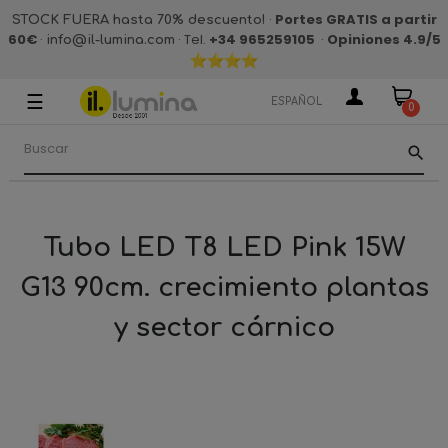
·
Portes GRATIS a partir
STOCK FUERA hasta 70% descuento!
60€
·
· Tel.
+34 965259105
·
Opiniones 4.9
/5
info@il-lumina.com
☰
Navegación
ESPAÑOL
0
de
palanca
search
Tubo LED T8 LED Pink 15W
G13 90cm. crecimiento plantas
y sector cárnico