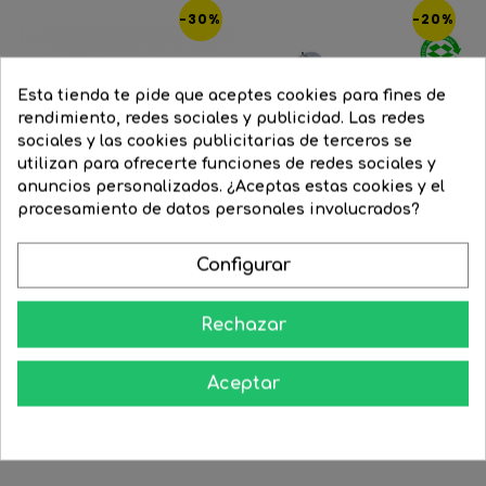
-30%
-20%
Esta tienda te pide que aceptes cookies para fines de
rendimiento, redes sociales y publicidad. Las redes
sociales y las cookies publicitarias de terceros se
utilizan para ofrecerte funciones de redes sociales y
anuncios personalizados. ¿Aceptas estas cookies y el
procesamiento de datos personales involucrados?
Configurar
Tubo LED 18W T8 120cms
Tubo LED 120cms 18W T8 de...
Rechazar
230V...
Precio
28,74 €
Precio
23,03 €
Precio
10,22 €
Precio
7,20 €
regular
Aceptar
regular


COMPRAR


COMPRAR