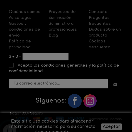
Quiénes somos
Proyectos de
Contacto
Aviso legal
iluminación
Preguntas
Gastos y
Suministro a
frecuentes
condiciones de
profesionales
Dudas sobre un
envío
Blog
producto
Política de
Códigos
privacidad
descuento
3
+
3
=
Acepto las condiciones generales y la política de
confidencialidad
Síguenos:
Este sitio usa cookies para almacenar
información necesaria para su correcto
Aceptar
funcionamiento