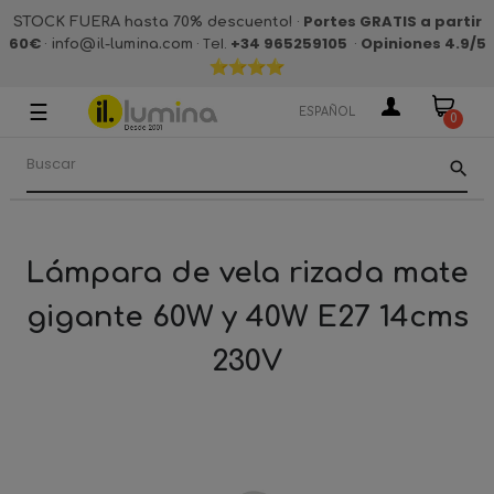
·
Portes GRATIS a partir
STOCK FUERA hasta 70% descuento!
60€
·
· Tel.
+34 965259105
·
Opiniones 4.9
/5
info@il-lumina.com
☰
Navegación
ESPAÑOL
0
de
palanca
search
Lámpara de vela rizada mate
gigante 60W y 40W E27 14cms
230V