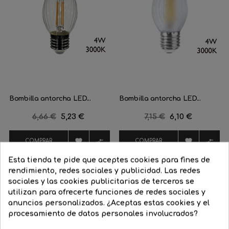
Bombilla antorcha LED...
Bombilla antorcha LED...
Precio
6,66 €
Precio
5,23 €
Precio
7,15 €
Precio
6,10 €
regular
regular




COMPRAR
COMPRAR
Esta tienda te pide que aceptes cookies para fines de
rendimiento, redes sociales y publicidad. Las redes
sociales y las cookies publicitarias de terceros se
utilizan para ofrecerte funciones de redes sociales y
16 Productos De La Misma Categoría:
anuncios personalizados. ¿Aceptas estas cookies y el
procesamiento de datos personales involucrados?
‹
›