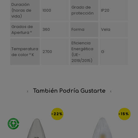
Duración
Grado de
(horas de
1000
IP20
protección
vida)
Grados de
360
Forma
Vela
Apertura º
Eficiencia
Temperatura
Energética
2700
G
de color º K
(UE-
2019/2015)
También Podría Gustarte
-22%
-15%