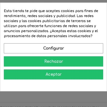
Esta tienda te pide que aceptes cookies para fines de
rendimiento, redes sociales y publicidad. Las redes
sociales y las cookies publicitarias de terceros se
utilizan para ofrecerte funciones de redes sociales y
FILTRAR
anuncios personalizados. ¿Aceptas estas cookies y el
procesamiento de datos personales involucrados?
Lámpara halógena
regulable...
Configurar
Precio
3,87 €
Precio
2,90 €
regular
Rechazar


COMPRAR
Aceptar
Mostrar 1-11 de 11 artículo(s)