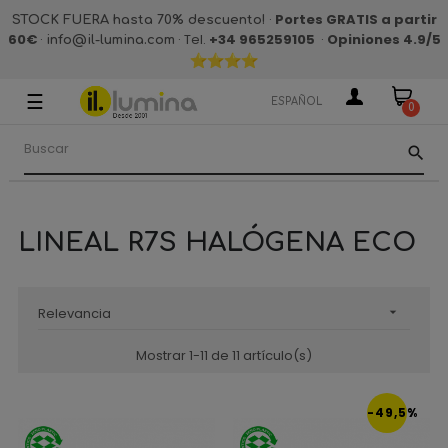
·
Portes GRATIS a partir
STOCK FUERA hasta 70% descuento!
60€
·
· Tel.
+34 965259105
·
Opiniones 4.9
/5
info@il-lumina.com
☰
Navegación
ESPAÑOL
0
de
palanca
search
LINEAL R7S HALÓGENA ECO
Relevancia

Mostrar 1-11 de 11 artículo(s)
-49,5%