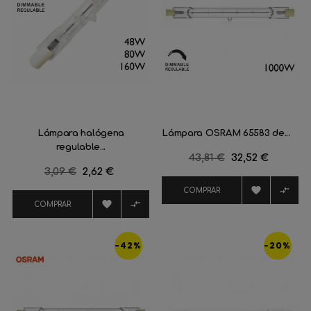
Lámpara halógena
Lámpara OSRAM 65583 de...
regulable...
Precio
43,81 €
Precio
32,52 €
Precio
3,09 €
Precio
2,62 €
regular
regular


COMPRAR


COMPRAR
-42%
-20%