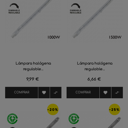
Lámpara halógena
Lámpara halógena
regulable...
regulable...
Precio
9,99 €
Precio
6,66 €




COMPRAR
COMPRAR
-20%
-25%