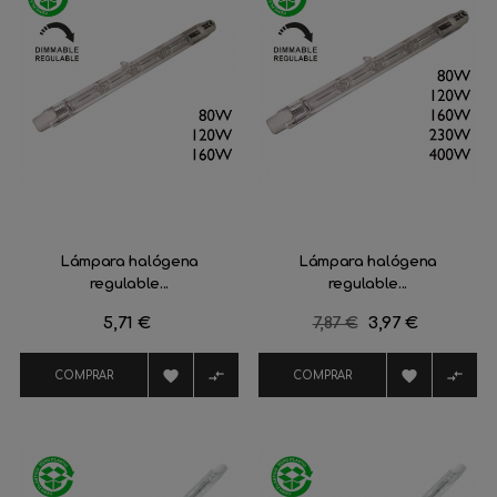
Lámpara halógena
Lámpara halógena
regulable...
regulable...
Precio
5,71 €
Precio
7,87 €
Precio
3,97 €
regular




COMPRAR
COMPRAR