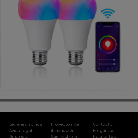
Quiénes somos
Proyectos de
Contacto
Aviso legal
iluminación
Preguntas
Gastos y
Suministro a
frecuentes