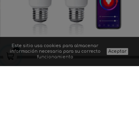
Este sitio usa cookies para almacenar
información necesaria para su correcto
Aceptar
funcionamiento
Quiénes somos
Proyectos de
Contacto
Aviso legal
iluminación
Preguntas
Gastos y
Suministro a
frecuentes
condiciones de
profesionales
Dudas sobre un
envío
Blog
producto
Política de
Códigos
privacidad
descuento
8
+
3
=
Acepto las condiciones generales y la política de