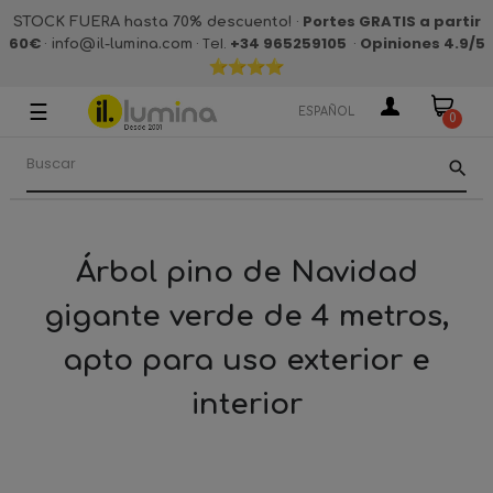
·
Portes GRATIS a partir
STOCK FUERA hasta 70% descuento!
60€
·
· Tel.
+34 965259105
·
Opiniones 4.9
/5
info@il-lumina.com
☰
Navegación
ESPAÑOL
0
de
palanca
search
Árbol pino de Navidad
gigante verde de 4 metros,
apto para uso exterior e
interior