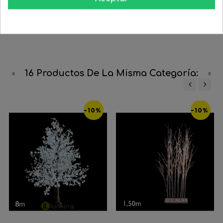




COMPRAR
COMPRAR
16 Productos De La Misma Categoría:
‹
›
-10%
-10%