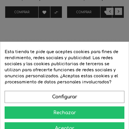
regular
regular




COMPRAR
COMPRAR
‹
›
Esta tienda te pide que aceptes cookies para fines de
rendimiento, redes sociales y publicidad. Las redes
sociales y las cookies publicitarias de terceros se
utilizan para ofrecerte funciones de redes sociales y
anuncios personalizados. ¿Aceptas estas cookies y el
procesamiento de datos personales involucrados?
Configurar
Rechazar
Bola Navidad granate con...
Bola Navidad granate mate...
Precio
1,00 €
Precio
1,00 €
Aceptar