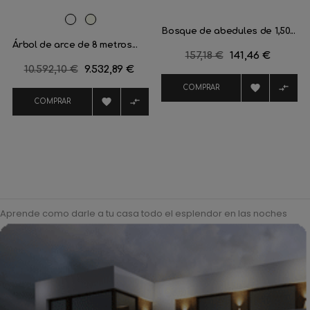
Blanco
Luz
Bosque de abedules de 1,50...
Cálida
Árbol de arce de 8 metros...
Precio
157,18 €
Precio
141,46 €
Precio
10.592,10 €
Precio
9.532,89 €
regular
regular


COMPRAR


COMPRAR
Aprende como darle a tu casa todo el esplendor en las noches