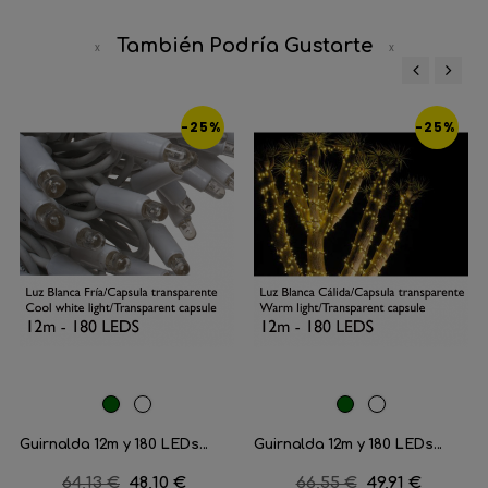
También Podría Gustarte
‹
›
-25%
-25%
Verde
Blanco
Verde
Blanco
Oscuro
Oscuro
Guirnalda 12m y 180 LEDs...
Guirnalda 12m y 180 LEDs...
Precio
64,13 €
Precio
48,10 €
Precio
66,55 €
Precio
49,91 €