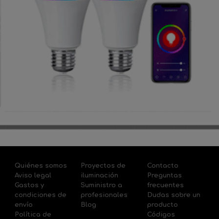
Quiénes somos
Proyectos de
Contacto
Aviso legal
iluminación
Preguntas
Gastos y
Suministro a
frecuentes
condiciones de
profesionales
Dudas sobre un
envío
Blog
producto
Política de
Códigos