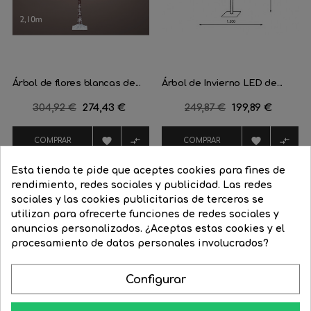
Árbol de flores blancas de...
Árbol de Invierno LED de...
Precio
304,92 €
Precio
274,43 €
Precio
249,87 €
Precio
199,89 €
regular
regular




COMPRAR
COMPRAR
Esta tienda te pide que aceptes cookies para fines de
rendimiento, redes sociales y publicidad. Las redes
sociales y las cookies publicitarias de terceros se
utilizan para ofrecerte funciones de redes sociales y
anuncios personalizados. ¿Aceptas estas cookies y el
procesamiento de datos personales involucrados?
Aprende como darle a tu casa todo el esplendor en las noches
Configurar