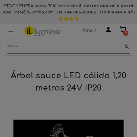
·
Portes GRATIS a partir
STOCK FUERA hasta 70% descuento!
60€
·
· Tel.
+34 965259105
·
Opiniones 4.9
/5
info@il-lumina.com
☰
Navegación
ESPAÑOL
0
de
palanca
search
Árbol sauce LED cálido 1,20
metros 24V IP20