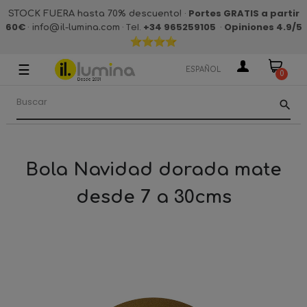
·
Portes GRATIS a partir
STOCK FUERA hasta 70% descuento!
60€
·
· Tel.
+34 965259105
·
Opiniones 4.9
/5
info@il-lumina.com
☰
Navegación
ESPAÑOL
0
de
palanca
search
Bola Navidad dorada mate
desde 7 a 30cms