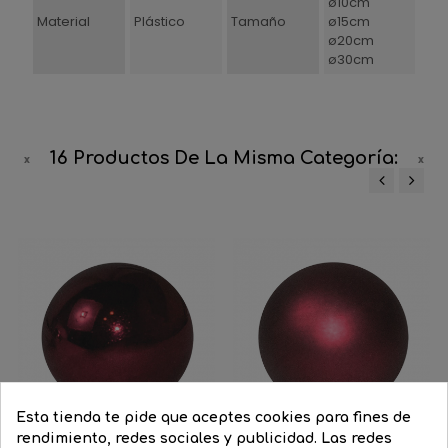
ø10cm
Material
Plástico
Tamaño
ø15cm
ø20cm
ø30cm
16 Productos De La Misma Categoría:
‹
›
Esta tienda te pide que aceptes cookies para fines de
rendimiento, redes sociales y publicidad. Las redes