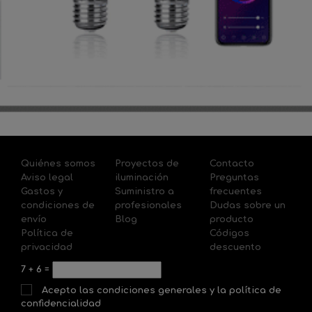
Quiénes somos
Proyectos de
Contacto
Aviso legal
iluminación
Preguntas
Gastos y
Suministro a
frecuentes
condiciones de
profesionales
Dudas sobre un
envío
Blog
producto
Política de
Códigos
privacidad
descuento
7
+
6
=
Acepto las condiciones generales y la política de
confidencialidad