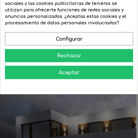
sociales y las cookies publicitarias de terceros se
utilizan para ofrecerte funciones de redes sociales y
anuncios personalizados. ¿Aceptas estas cookies y el
Bola Navidad granate brillo...
Bola Navidad granate mate...
procesamiento de datos personales involucrados?
Precio
55,90 €
Precio
1,00 €
Configurar




COMPRAR
COMPRAR
Rechazar
Aceptar
Aprende como darle a tu casa todo el esplendor en las noches