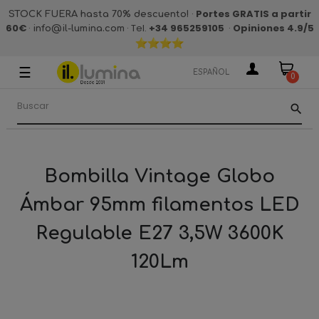
·
Portes GRATIS a partir
STOCK FUERA hasta 70% descuento!
60€
·
· Tel.
+34 965259105
·
Opiniones 4.9
/5
info@il-lumina.com
☰
Navegación
ESPAÑOL
0
de
palanca
search
Bombilla Vintage Globo
Ámbar 95mm filamentos LED
Regulable E27 3,5W 3600K
120Lm