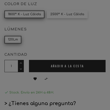
COLOR DE LUZ
1800º K - Luz Cálida
2500º K - Luz Cálida
LÚMENES
120Lm
CANTIDAD
AÑADIR A LA CESTA



Stock. Envío en 24H a 48H.
> ¿Tienes alguna pregunta?