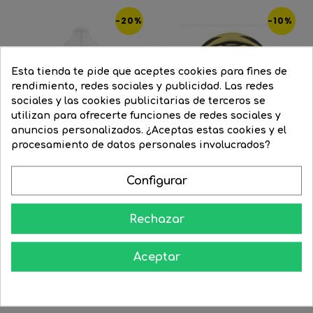
‹
›
-20%
-10%
Esta tienda te pide que aceptes cookies para fines de
rendimiento, redes sociales y publicidad. Las redes
sociales y las cookies publicitarias de terceros se
utilizan para ofrecerte funciones de redes sociales y
anuncios personalizados. ¿Aceptas estas cookies y el
procesamiento de datos personales involucrados?
Configurar
Bombilla Vintage Elipse 360...
Bombilla Globo 125 mm...
Rechazar
Precio
145,56 €
Precio
116,52 €
Precio
20,15 €
Precio
18,15 €
regular
regular
Aceptar




COMPRAR
COMPRAR