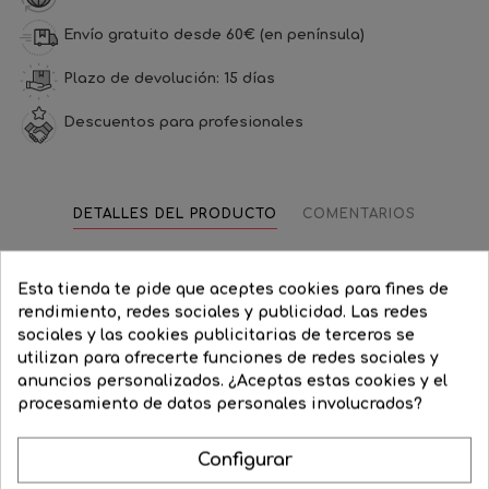
Envío gratuito desde 60€ (en península)
Plazo de devolución: 15 días
Descuentos para profesionales
DETALLES DEL PRODUCTO
COMENTARIOS
Referencia
090-1-4040
Esta tienda te pide que aceptes cookies para fines de
Fecha disponible:
2021-12-13
rendimiento, redes sociales y publicidad. Las redes
sociales y las cookies publicitarias de terceros se
Ficha de datos
utilizan para ofrecerte funciones de redes sociales y
anuncios personalizados. ¿Aceptas estas cookies y el
Cocina
procesamiento de datos personales involucrados?
Dormitorio
Lúmenes
Locales
3250
Estancia
disponibles
comerciales
Configurar
Oficinas