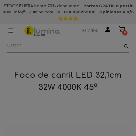
·
Portes GRATIS a partir
STOCK FUERA hasta 70% descuento!
60€
·
· Tel.
+34 965259105
·
Opiniones 4.9
/5
info@il-lumina.com
☰
Navegación
ESPAÑOL
0
de
palanca
search
Foco de carril LED 32,1cm
32W 4000K 45º