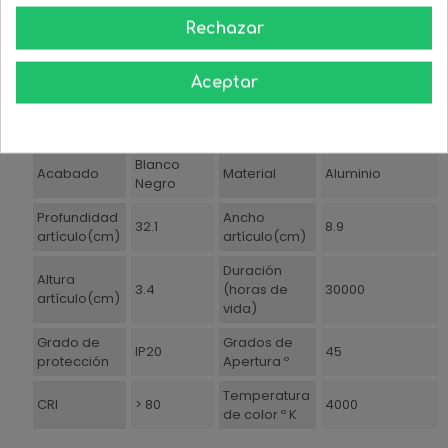
Salón/Comedor
Rechazar
LED
Casquillo
Color de luz
Blanca Fría
INTEGRADO
Aceptar
Regulable
No
Voltaje
220/240
Watios
32
Estilo
Moderno
Blanco
Acabado
Material
Aluminio
Negro
Profundidad
Ancho
32.1
8.9
artículo(cm)
artículo(cm)
Duración
Altura
3.4
(horas de
30000
artículo(cm)
vida)
Grado de
Grados de
IP20
45
protección
Apertura º
Temperatura
CRI
> 80
4000
de color º K