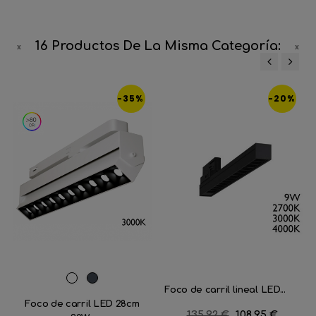
16 Productos De La Misma Categoría:
‹
›
-35%
-20%
Blanco
Negro
Foco de carril lineal LED...
Foco de carril LED 28cm
Precio
135,92 €
Precio
108,95 €