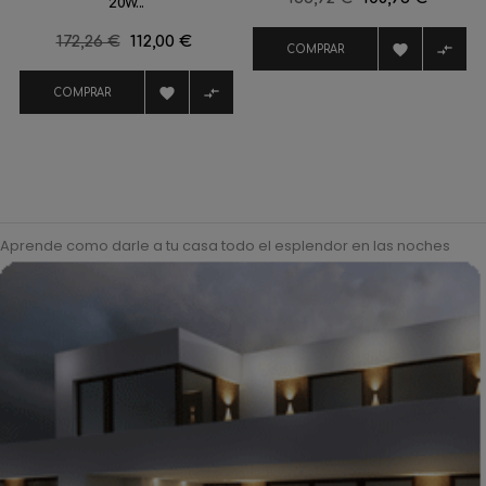
20W...
regular
Precio
172,26 €
Precio
112,00 €


COMPRAR
regular


COMPRAR
Aprende como darle a tu casa todo el esplendor en las noches