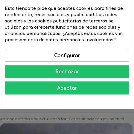
Esta tienda te pide que aceptes cookies para fines de
rendimiento, redes sociales y publicidad. Las redes
sociales y las cookies publicitarias de terceros se
utilizan para ofrecerte funciones de redes sociales y
anuncios personalizados. ¿Aceptas estas cookies y el
procesamiento de datos personales involucrados?
Spot Dicroica halógena 12V...
Lámpara halógena OSRAM...
Configurar
Precio
5,99 €
Precio
4,97 €
Precio
22,58 €
Precio
19,19 €
regular
regular




COMPRAR
COMPRAR
Rechazar
Aceptar
Aprende como darle a tu casa todo el esplendor en las noches