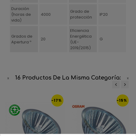
Duración
Grado de
(horas de
4000
IP20
protección
vida)
Eficiencia
Grados de
Energética
20
G
Apertura º
(UE-
2019/2015)
16 Productos De La Misma Categoría:
‹
›
-17%
-15%