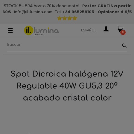
·
Portes GRATIS a partir
STOCK FUERA hasta 70% descuento!
60€
·
· Tel.
+34 965259105
·
Opiniones 4.9
/5
info@il-lumina.com
☰
Navegación
ESPAÑOL
0
de
palanca
search
Spot Dicroica halógena 12V
Regulable 40W GU5,3 20º
acabado cristal color