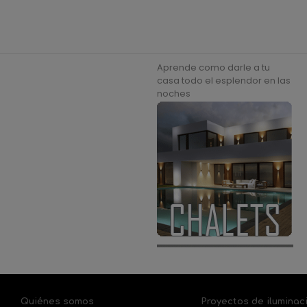
Aprende como darle a tu
casa todo el esplendor en las
noches
Quiénes somos
Proyectos de iluminac