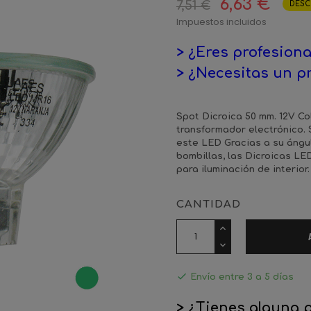
6,63 €
7,51 €
DESC
Impuestos incluidos
> ¿Eres profesiona
> ¿Necesitas un p
Spot Dicroica 50 mm. 12V Co
transformador electrónico.
este LED Gracias a su ángul
bombillas, las Dicroicas LE
para iluminación de interior.
CANTIDAD

Envío entre 3 a 5 días
> ¿Tienes alguna 