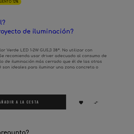
UENTO 12%
l?
royecto de iluminación?
lor Verde LED 1-2W GU5,3 38º. No utilizar con
 Se recomienda usar driver adecuado al consumo de
o de iluminación más cerrado que él de las otras
D son ideales para iluminar una zona concreta o
AÑADIR A LA CESTA


pregunta?