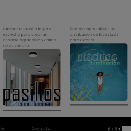
Iluminar un pasillo largo y
Somos especialistas en
estrecho para crear un
distribución de luces LEDs
espacio agradable y cálido
para exterior
no es sencillo.
ión
Contacto
8
+
3
=