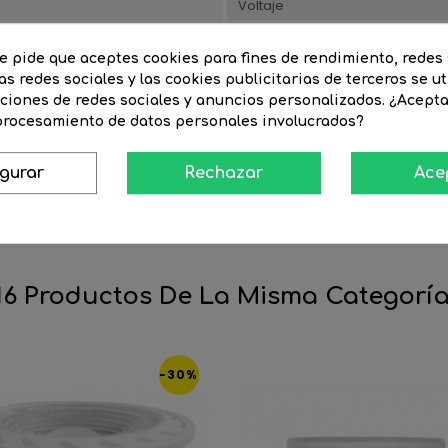
Voltaje
Acabado
te pide que aceptes cookies para fines de rendimiento, redes 
as redes sociales y las cookies publicitarias de terceros se ut
Alto artículo (mm)
nciones de redes sociales y anuncios personalizados. ¿Acept
 procesamiento de datos personales involucrados?
0
Grado de protección
Forma
igurar
Rechazar
Ace
16 Productos De La Misma Categoría
-30%