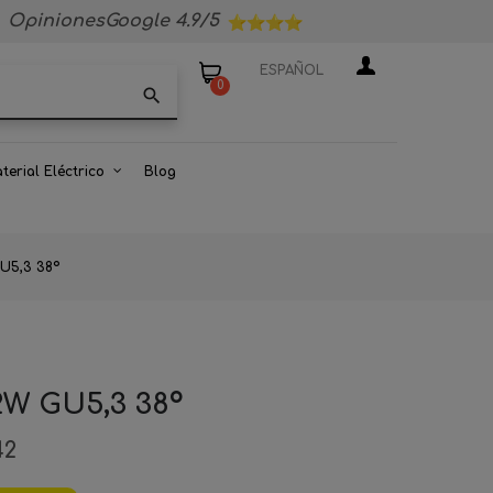
OpinionesGoogle 4.9/5
ESPAÑOL
0
search
terial Eléctrico
Blog
GU5,3 38º
2W GU5,3 38º
42