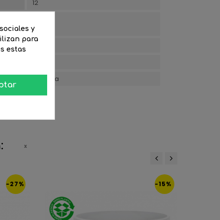
12
Cristal
sociales y
ilizan para
48
as estas
IP20
Dicroica
ptar
:
‹
›
-27%
-15%