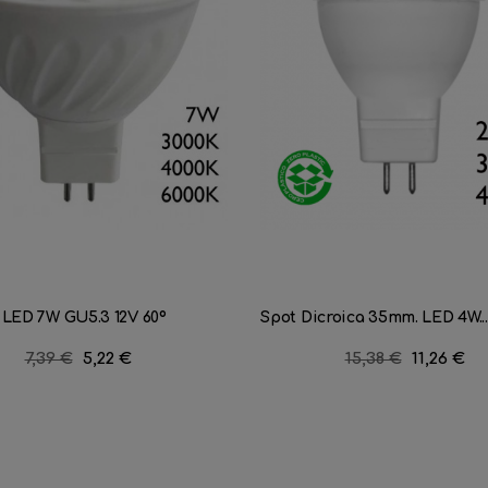
 LED 7W GU5.3 12V 60º
Spot Dicroica 35mm. LED 4W...
Precio
7,39 €
Precio
5,22 €
Precio
15,38 €
Precio
11,26 €
regular
regular