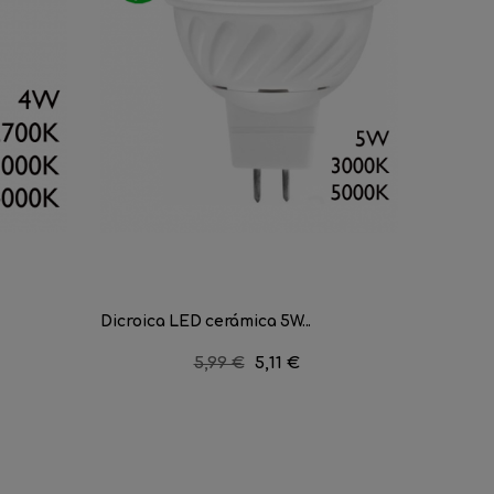
Dicroica LED cerámica 5W...
Dicroica
Precio
5,99 €
Precio
5,11 €
regular