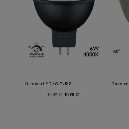
Dicroica LED 6W GU5.3...
Dicroica
Precio
12,89 €
Precio
10,98 €
regular