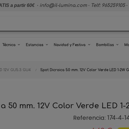
TIS a partir 60€
·
info@il-lumina.com
·
Telf: 965259105
·
Técnica
Estancias
Navidad y Festiva
Bombillas
Ma
ED 12V GU5.3 GU4
Spot Dicroica 50 mm. 12V Color Verde LED 1-2W 
ca 50 mm. 12V Color Verde LED 1-
Referencia:
174-4-1